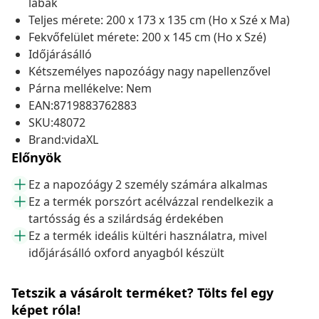
lábak
Teljes mérete: 200 x 173 x 135 cm (Ho x Szé x Ma)
Fekvőfelület mérete: 200 x 145 cm (Ho x Szé)
Időjárásálló
Kétszemélyes napozóágy nagy napellenzővel
Párna mellékelve: Nem
EAN:8719883762883
SKU:48072
Brand:vidaXL
Előnyök
Ez a napozóágy 2 személy számára alkalmas
Ez a termék porszórt acélvázzal rendelkezik a
tartósság és a szilárdság érdekében
Ez a termék ideális kültéri használatra, mivel
időjárásálló oxford anyagból készült
Tetszik a vásárolt terméket? Tölts fel egy
képet róla!