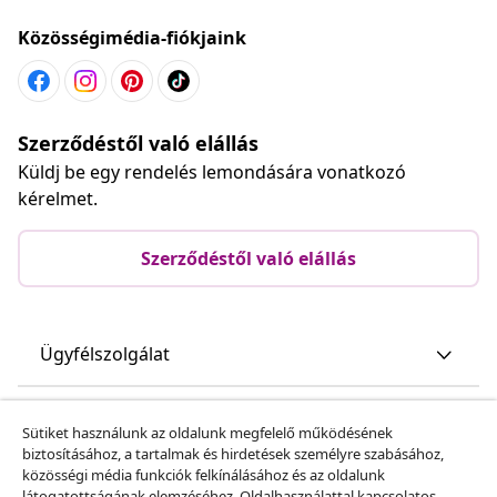
Közösségimédia-fiókjaink
Szerződéstől való elállás
Küldj be egy rendelés lemondására vonatkozó
kérelmet.
Szerződéstől való elállás
Ügyfélszolgálat
Üzlet
Sütiket használunk az oldalunk megfelelő működésének
biztosításához, a tartalmak és hirdetések személyre szabásához,
közösségi média funkciók felkínálásához és az oldalunk
vidaXL
látogatottságának elemzéséhez. Oldalhasználattal kapcsolatos