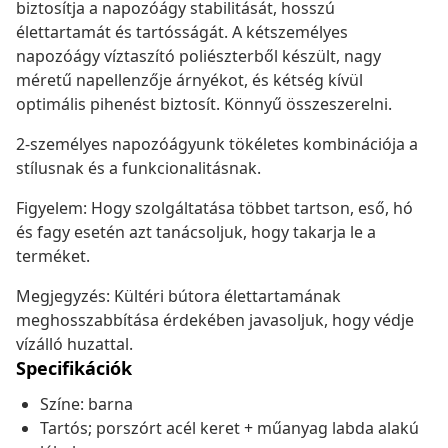
biztosítja a napozóágy stabilitását, hosszú
élettartamát és tartósságát. A kétszemélyes
napozóágy víztaszító poliészterből készült, nagy
méretű napellenzője árnyékot, és kétség kívül
optimális pihenést biztosít. Könnyű összeszerelni.
2-személyes napozóágyunk tökéletes kombinációja a
stílusnak és a funkcionalitásnak.
Figyelem: Hogy szolgáltatása többet tartson, eső, hó
és fagy esetén azt tanácsoljuk, hogy takarja le a
terméket.
Megjegyzés: Kültéri bútora élettartamának
meghosszabbítása érdekében javasoljuk, hogy védje
vízálló huzattal.
Specifikációk
Színe: barna
Tartós; porszórt acél keret + műanyag labda alakú