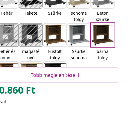
Fehér
Fekete
Szürke
sonoma
Beton
tölgy
szürke
Fehér és
magasfé
Füstölt
Szürke
barna
sonoma-
nyű
tölgy
sonoma
tölgy
tölgy
szürke
színű
Több megjelenítése
0.860
Ft
Öreg fa
kézműve
Musta
s tölgy
tammi
val