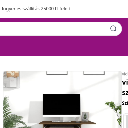
Ingyenes szállítás 25000 ft felett
vi
v
s
Sz