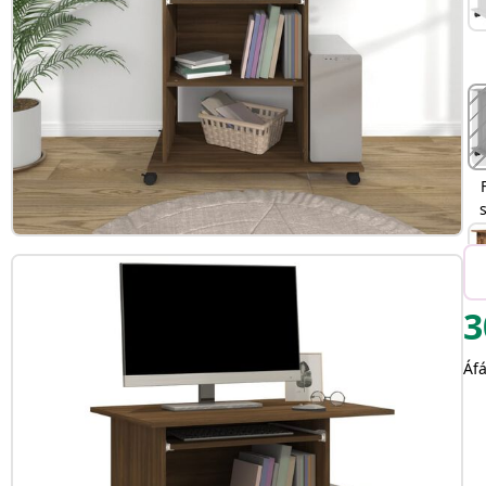
3
Áfá