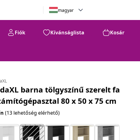
magyar
Fiók
Kívánságlista
Kosár
daXL
idaXL barna tölgyszínű szerelt fa
zámítógépasztal 80 x 50 x 75 cm
ín
(13 lehetőség elérhető)