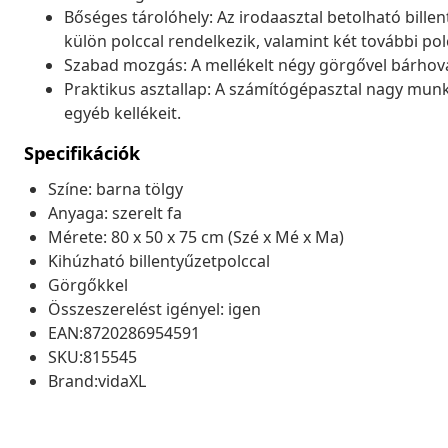
Bőséges tárolóhely: Az irodaasztal betolható bille
külön polccal rendelkezik, valamint két további p
Szabad mozgás: A mellékelt négy görgővel bárhová
Praktikus asztallap: A számítógépasztal nagy munka
egyéb kellékeit.
Specifikációk
Színe: barna tölgy
Anyaga: szerelt fa
Mérete: 80 x 50 x 75 cm (Szé x Mé x Ma)
Kihúzható billentyűzetpolccal
Görgőkkel
Összeszerelést igényel: igen
EAN:8720286954591
SKU:815545
Brand:vidaXL