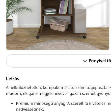
Ennyivel t
Leírás
A nélkülözhetetlen, kompakt méretű számítógépasztal ki
modern, elegáns megjelenésével igazán szemet gyönyör
Prémium minőségű anyag: A szerelt fa kivételes minő
nedvességnek.