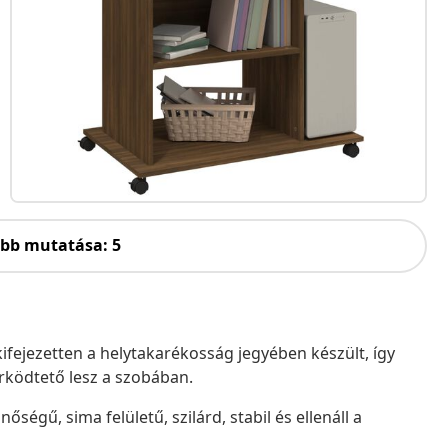
öbb mutatása: 5
fejezetten a helytakarékosság jegyében készült, így
ködtető lesz a szobában.
ségű, sima felületű, szilárd, stabil és ellenáll a