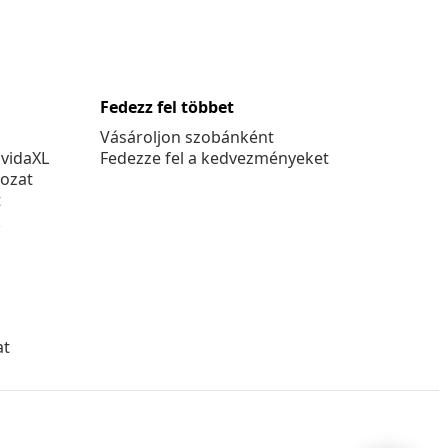
Fedezz fel többet
Vásároljon szobánként
 vidaXL
Fedezze fel a kedvezményeket
kozat
t
k
at