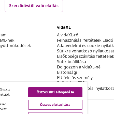
Szerződéstől való elállás
.
vidaXL
ram
A vidaXL-ről
daXL-nek
Felhasználási feltételek Eladó
gyüttműködések
Adatvédelmi és cookie-nyilat
Sütikre vonatkozó nyilatkoza
Elsőbbségi szállítási feltétele
Sütik beállítása
Dolgozzon a vidaXL-nél
Biztonsági
EU felelős személy
Politikával EPR
Akadálymentesítési nyilatkoz
ához, a
Összes süti elfogadása
unkciók
sségi
Összes elutasítása
sokat