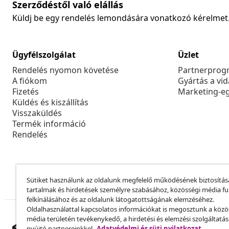
Szerződéstől való elállás
Küldj be egy rendelés lemondására vonatkozó kérelmet
Ügyfélszolgálat
Üzlet
Rendelés nyomon követése
Partnerprog
A fiókom
Gyártás a vi
Fizetés
Marketing-e
Küldés és kiszállítás
Visszaküldés
Termék információ
Rendelés
Sütiket használunk az oldalunk megfelelő működésének biztosítás
tartalmak és hirdetések személyre szabásához, közösségi média f
felkínálásához és az oldalunk látogatottságának elemzéséhez.
Oldalhasználattal kapcsolatos információkat is megosztunk a közö
média területén tevékenykedő, a hirdetési és elemzési szolgáltatá
nyújtó partnereinkkel.
Adatvédelmi és süti nyilatkozat