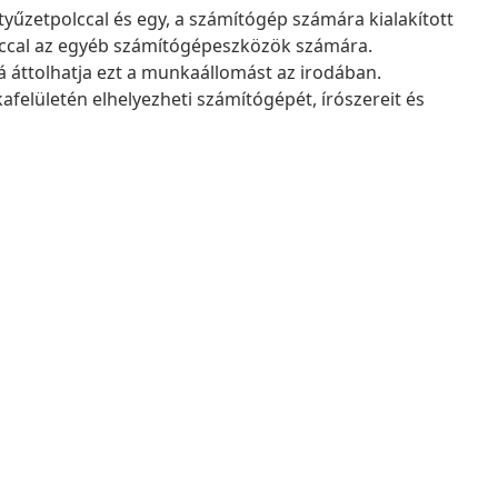
ntyűzetpolccal és egy, a számítógép számára kialakított
olccal az egyéb számítógépeszközök számára.
 áttolhatja ezt a munkaállomást az irodában.
felületén elhelyezheti számítógépét, írószereit és