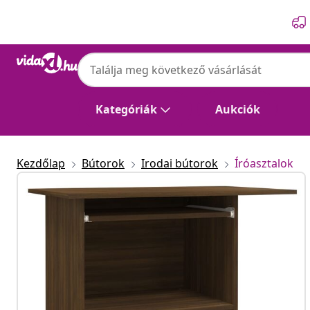
Előző
Következő
Kategóriák
Aukciók
Kezdőlap
Bútorok
Irodai bútorok
Íróasztalok