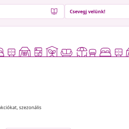
Csevegj velünk!
akciókat, szezonális