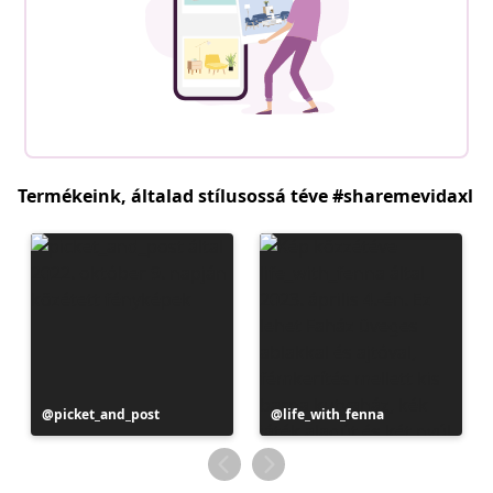
Termékeink, általad stílusossá téve #sharemevidaxl
Bejegyzés
picket_and_post
Bejegyzés
life_with_fenna
közzétevője
közzétevője