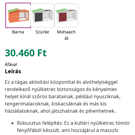
Barna
Szürke
Mohaach
át
30.460
Ft
Áfával
Leírás
Ez a tágas aktivitási központtal és alvóhelyiséggel
rendelkező nyúlketrec biztonságos és kényelmes
helyet kínál szőrös barátainak, például nyusziknak,
tengerimalacoknak, kiskacsáknak és más kis
háziállatoknak, ahol játszhatnak és pihenhetnek.
Robusztus felépítés: Ez a kültéri nyúlketrec tömör
fenyőfából készült, ami hozzájárul a masszív