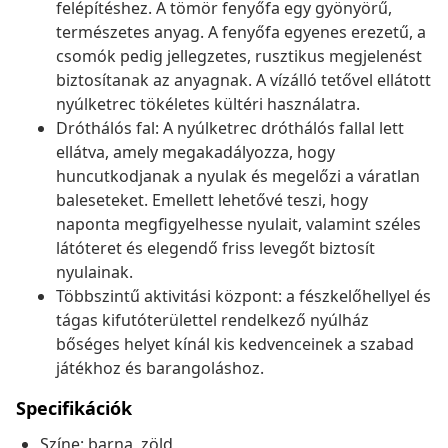
felépítéshez. A tömör fenyőfa egy gyönyörű,
természetes anyag. A fenyőfa egyenes erezetű, a
csomók pedig jellegzetes, rusztikus megjelenést
biztosítanak az anyagnak. A vízálló tetővel ellátott
nyúlketrec tökéletes kültéri használatra.
Dróthálós fal: A nyúlketrec dróthálós fallal lett
ellátva, amely megakadályozza, hogy
huncutkodjanak a nyulak és megelőzi a váratlan
baleseteket. Emellett lehetővé teszi, hogy
naponta megfigyelhesse nyulait, valamint széles
látóteret és elegendő friss levegőt biztosít
nyulainak.
Többszintű aktivitási központ: a fészkelőhellyel és
tágas kifutóterülettel rendelkező nyúlház
bőséges helyet kínál kis kedvenceinek a szabad
játékhoz és barangoláshoz.
Specifikációk
Színe: barna, zöld