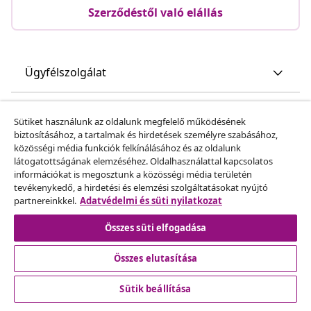
Szerződéstől való elállás
Ügyfélszolgálat
Üzlet
Sütiket használunk az oldalunk megfelelő működésének
biztosításához, a tartalmak és hirdetések személyre szabásához,
közösségi média funkciók felkínálásához és az oldalunk
vidaXL
látogatottságának elemzéséhez. Oldalhasználattal kapcsolatos
információkat is megosztunk a közösségi média területén
tevékenykedő, a hirdetési és elemzési szolgáltatásokat nyújtó
Fedezz fel többet
partnereinkkel.
Adatvédelmi és süti nyilatkozat
Összes süti elfogadása
Összes elutasítása
Sütik beállítása
© 2008-2026 vidaXL A www.vidaxl.hu a vidaXL Marketplace