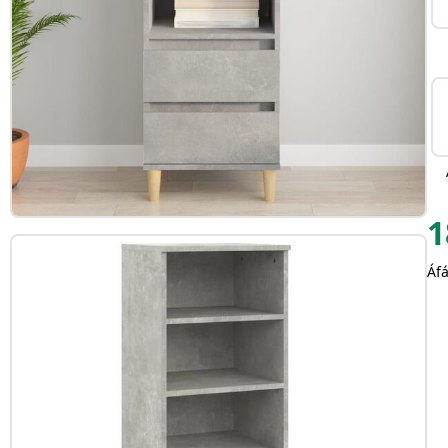
1
Áfá