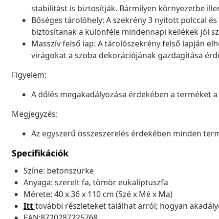
stabilitást is biztosítják. Bármilyen környezetbe ille
Bőséges tárolóhely: A szekrény 3 nyitott polccal és
biztosítanak a különféle mindennapi kellékek jól s
Masszív felső lap: A tárolószekrény felső lapján el
virágokat a szoba dekorációjának gazdagítása ér
Figyelem:
A dőlés megakadályozása érdekében a terméket a me
Megjegyzés:
Az egyszerű összeszerelés érdekében minden term
Specifikációk
Színe: betonszürke
Anyaga: szerelt fa, tömör eukaliptuszfa
Mérete: 40 x 36 x 110 cm (Szé x Mé x Ma)
Itt
további részleteket találhat arról; hogyan akadá
EAN:8720287225768