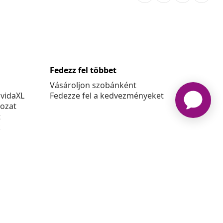
Fedezz fel többet
Vásároljon szobánként
 vidaXL
Fedezze fel a kedvezményeket
kozat
t
k
at