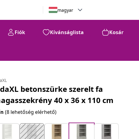
magyar
Fiók
Kívánságlista
Kosár
daXL
idaXL betonszürke szerelt fa
agasszekrény 40 x 36 x 110 cm
ín
(8 lehetőség elérhető)