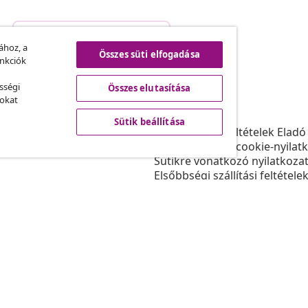
Szerződéstől való elállás
.
ához, a
Összes süti elfogadása
unkciók
sségi
Összes elutasítása
vidaXL
sokat
ram
A vidaXL-ről
Sütik beállítása
daXL-nek
Felhasználási feltételek Eladó
gyüttműködések
Adatvédelmi és cookie-nyilat
Sütikre vonatkozó nyilatkoza
Elsőbbségi szállítási feltétele
Sütik beállítása
Dolgozzon a vidaXL-nél
Biztonsági
EU felelős személy
Politikával EPR
Akadálymentesítési nyilatkoz