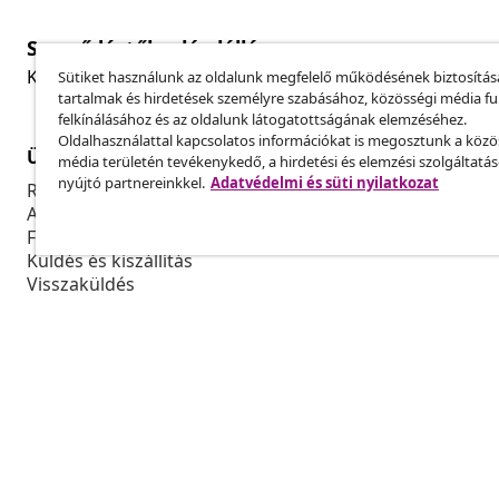
Szerződéstől való elállás
Küldj be egy rendelés lemondására vonatkozó kérelmet
Sütiket használunk az oldalunk megfelelő működésének biztosítás
tartalmak és hirdetések személyre szabásához, közösségi média f
felkínálásához és az oldalunk látogatottságának elemzéséhez.
Oldalhasználattal kapcsolatos információkat is megosztunk a közö
Ügyfélszolgálat
Üzlet
média területén tevékenykedő, a hirdetési és elemzési szolgáltatá
nyújtó partnereinkkel.
Adatvédelmi és süti nyilatkozat
Rendelés nyomon követése
Partnerprog
A fiókom
Gyártás a vi
Fizetés
Marketing-e
Küldés és kiszállítás
Visszaküldés
Termék információ
Rendelés