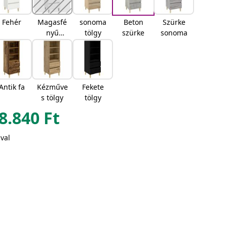
Fehér
Magasfé
sonoma
Beton
Szürke
nyű
tölgy
szürke
sonoma
fehér
Antik fa
Kézműve
Fekete
s tölgy
tölgy
8.840
Ft
val