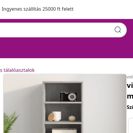
Ingyenes szállítás 25000 ft felett
s tálalóasztalok
vi
v
m
Sz