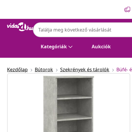
Előző
Következő
Kategóriák
Aukciók
Kezdőlap
Bútorok
Szekrények és tárolók
Büfé- é