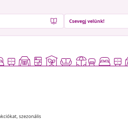
Csevegj velünk!
akciókat, szezonális