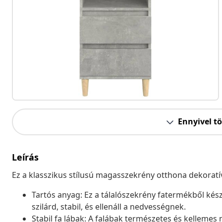
Ennyivel t
Leírás
Ez a klasszikus stílusú magasszekrény otthona dekoratív 
Tartós anyag: Ez a tálalószekrény fatermékből készü
szilárd, stabil, és ellenáll a nedvességnek.
Stabil fa lábak: A falábak természetes és kellemes