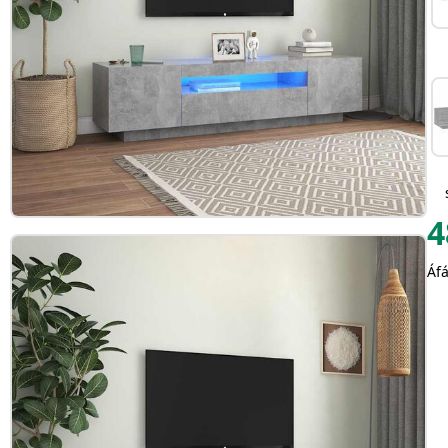
4
Áfá