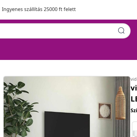
Ingyenes szállítás 25000 ft felett
vi
v
L
Sz