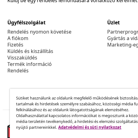
Küldj be egy rendelés lemondására vonatkozó kérelmet
Ügyfélszolgálat
Üzlet
Rendelés nyomon követése
Partnerprog
A fiókom
Gyártás a vi
Fizetés
Marketing-e
Küldés és kiszállítás
Visszaküldés
Termék információ
Rendelés
Sütiket használunk az oldalunk megfelelő működésének biztosítás
tartalmak és hirdetések személyre szabásához, közösségi média f
felkínálásához és az oldalunk látogatottságának elemzéséhez.
Oldalhasználattal kapcsolatos információkat is megosztunk a közö
média területén tevékenykedő, a hirdetési és elemzési szolgáltatá
nyújtó partnereinkkel.
Adatvédelmi és süti nyilatkozat