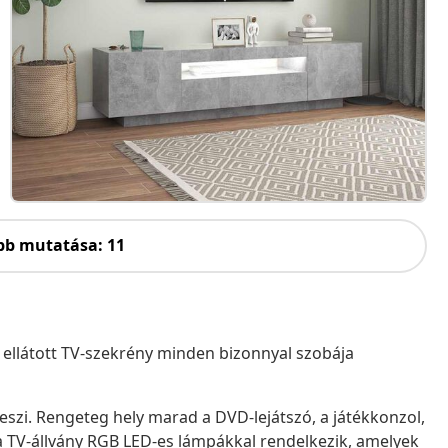
bb mutatása: 11
l ellátott TV-szekrény minden bizonnyal szobája
 teszi. Rengeteg hely marad a DVD-lejátszó, a játékkonzol,
 TV-állvány RGB LED-es lámpákkal rendelkezik, amelyek