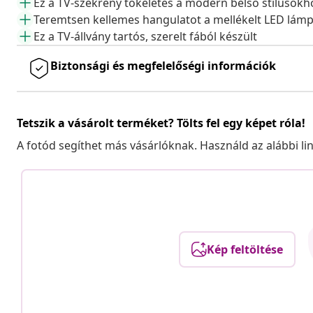
Ez a TV-szekrény tökéletes a modern belső stílusokh
Teremtsen kellemes hangulatot a mellékelt LED lámp
Ez a TV-állvány tartós, szerelt fából készült
Biztonsági és megfelelőségi információk
Tetszik a vásárolt terméket? Tölts fel egy képet róla!
A fotód segíthet más vásárlóknak. Használd az alábbi li
Kép feltöltése