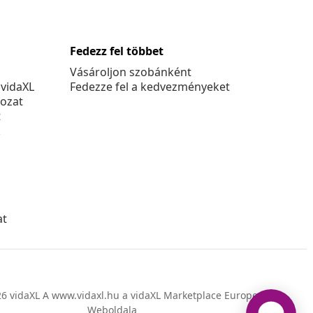
Fedezz fel többet
Vásároljon szobánként
 vidaXL
Fedezze fel a kedvezményeket
kozat
t
k
at
6 vidaXL A www.vidaxl.hu a vidaXL Marketplace Europe B.V.
Weboldala