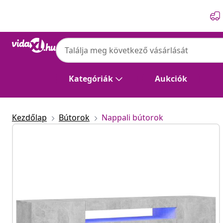
Előző
Következő
Kategóriák
Aukciók
Kezdőlap
Bútorok
Nappali bútorok