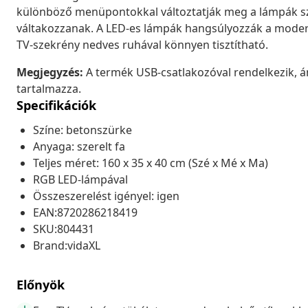
különböző menüpontokkal változtatják meg a lámpák sz
váltakozzanak. A LED-es lámpák hangsúlyozzák a modern
TV-szekrény nedves ruhával könnyen tisztítható.
Megjegyzés:
A termék USB-csatlakozóval rendelkezik, á
tartalmazza.
Specifikációk
Színe: betonszürke
Anyaga: szerelt fa
Teljes méret: 160 x 35 x 40 cm (Szé x Mé x Ma)
RGB LED-lámpával
Összeszerelést igényel: igen
EAN:8720286218419
SKU:804431
Brand:vidaXL
Előnyök