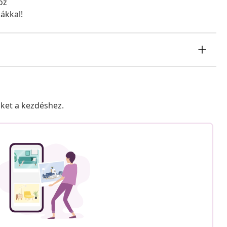
oz
ákkal!
nket a kezdéshez.