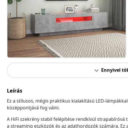
Ennyivel tö
Leírás
Ez a stílusos, mégis praktikus kialakítású LED-lámpákka
középpontjává fog válni.
A HiFi szekrény stabil felépítése rendkívül strapabíróvá
a streaming eszközök és az adathordozók számára. Ez a