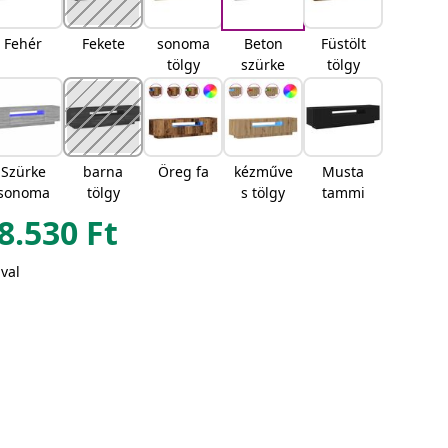
Fehér
Fekete
sonoma
Beton
Füstölt
tölgy
szürke
tölgy
Szürke
barna
Öreg fa
kézműve
Musta
sonoma
tölgy
s tölgy
tammi
8.530
Ft
val