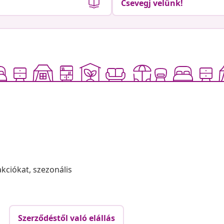
Csevegj velünk!
akciókat, szezonális
Szerződéstől való elállás