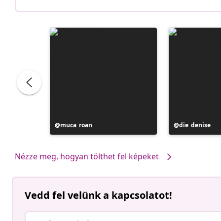
Bejegyzés
muca_roan
Bejegyzés
die_denise__
közzétevője
közzétevője
Nézze meg, hogyan tölthet fel képeket
Vedd fel velünk a kapcsolatot!