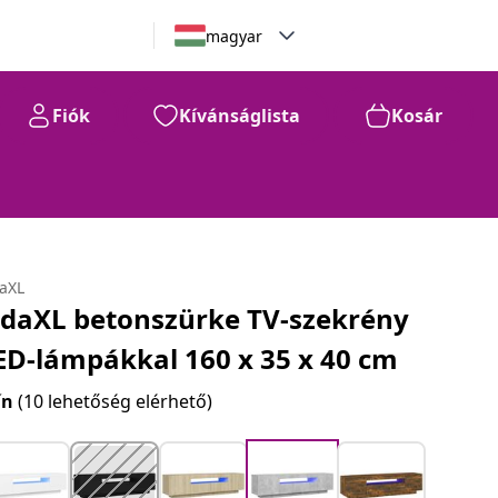
magyar
Fiók
Kívánságlista
Kosár
daXL
idaXL betonszürke TV-szekrény
ED-lámpákkal 160 x 35 x 40 cm
ín
(10 lehetőség elérhető)