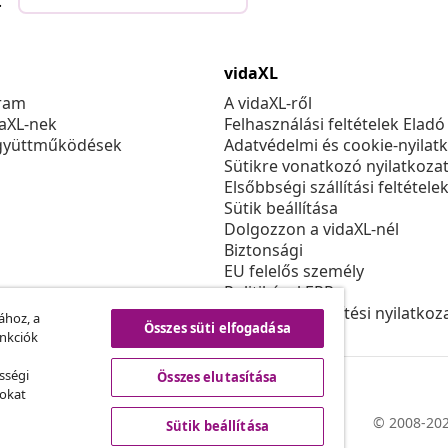
.
vidaXL
ram
A vidaXL-ről
daXL-nek
Felhasználási feltételek Eladó
gyüttműködések
Adatvédelmi és cookie-nyilat
Sütikre vonatkozó nyilatkoza
Elsőbbségi szállítási feltétele
Sütik beállítása
Dolgozzon a vidaXL-nél
Biztonsági
EU felelős személy
Politikával EPR
Akadálymentesítési nyilatkoz
ához, a
Összes süti elfogadása
unkciók
sségi
Összes elutasítása
sokat
© 2008-202
Sütik beállítása