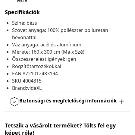
létre.
Specifikációk
Színe: bézs
Szövet anyaga: 100% poliészter poliuretán
bevonattal
Váz anyaga: acél és alumínium
Mérete: 160 x 300 cm (Ma x Szé)
Összeszerelést igényel: igen
Rögzítőtartozékokkal
EAN:8721012483194
SKU:4004315
Brand:vidaXL
Biztonsági és megfelelőségi információk
Tetszik a vásárolt terméket? Tölts fel egy
képet róla!