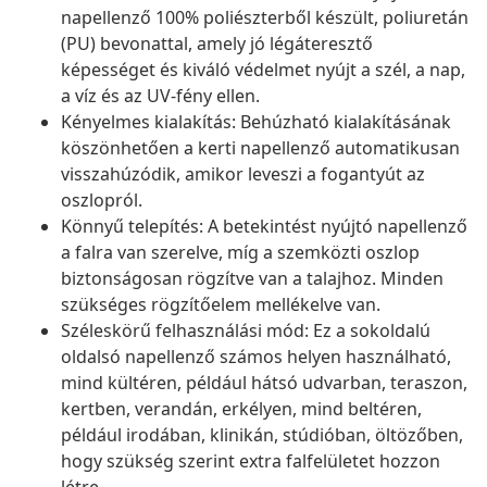
napellenző 100% poliészterből készült, poliuretán
(PU) bevonattal, amely jó légáteresztő
képességet és kiváló védelmet nyújt a szél, a nap,
a víz és az UV-fény ellen.
Kényelmes kialakítás: Behúzható kialakításának
köszönhetően a kerti napellenző automatikusan
visszahúzódik, amikor leveszi a fogantyút az
oszlopról.
Könnyű telepítés: A betekintést nyújtó napellenző
a falra van szerelve, míg a szemközti oszlop
biztonságosan rögzítve van a talajhoz. Minden
szükséges rögzítőelem mellékelve van.
Széleskörű felhasználási mód: Ez a sokoldalú
oldalsó napellenző számos helyen használható,
mind kültéren, például hátsó udvarban, teraszon,
kertben, verandán, erkélyen, mind beltéren,
például irodában, klinikán, stúdióban, öltözőben,
hogy szükség szerint extra falfelületet hozzon