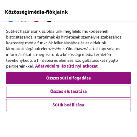
Közösségimédia-fiókjaink
Sütiket használunk az oldalunk megfelelő működésének
biztosításához, a tartalmak és hirdetések személyre szabásához,
Szerződéstől való elállás
közösségi média funkciók felkínálásához és az oldalunk
Küldj be egy rendelés lemondására vonatkozó
látogatottságának elemzéséhez. Oldalhasználattal kapcsolatos
információkat is megosztunk a közösségi média területén
kérelmet.
tevékenykedő, a hirdetési és elemzési szolgáltatásokat nyújtó
partnereinkkel.
Adatvédelmi és süti nyilatkozat
Szerződéstől való elállás
Összes süti elfogadása
Összes elutasítása
Ügyfélszolgálat
Sütik beállítása
Üzlet
vidaXL