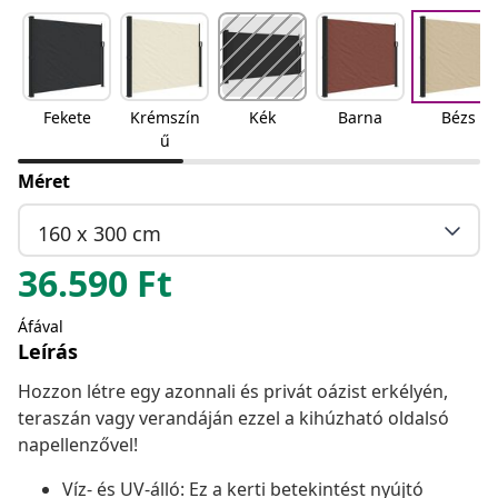
Fekete
Krémszín
Kék
Barna
Bézs
ű
Méret
160 x 300 cm
36.590
Ft
Áfával
Leírás
Hozzon létre egy azonnali és privát oázist erkélyén,
teraszán vagy verandáján ezzel a kihúzható oldalsó
napellenzővel!
Víz- és UV-álló: Ez a kerti betekintést nyújtó