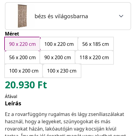
bézs és világosbarna
Méret
90 x 220 cm
100 x 220 cm
56 x 185 cm
56 x 200 cm
90 x 200 cm
118 x 220 cm
100 x 200 cm
100 x 230 cm
20.930
Ft
Áfával
Leírás
Ez a rovarfüggöny rugalmas és lágy zseníliaszálakat
használ, hogy a legyeket, szúnyogokat és más
rovarokat házán, lakóautóján vagy kocsiján kívül