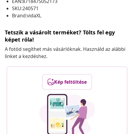
EAN:8718475052173
SKU:240571
Brand:vidaXL
Tetszik a vásárolt terméket? Tölts fel egy
képet róla!
A fotód segíthet más vásárlóknak. Használd az alábbi
linket a kezdéshez.
Kép feltöltése