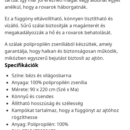
tartsa. Így már jól érezheti magát vagy aludhat egyet
anélkül, hogy a rovarok háborgatnák.
Ez a függöny eltávolítható, könnyen tisztítható és
vízálló. Sűrű szálai biztosítják a magánterét és
megakadályozzák a hő és a rovarok behatolását.
A szálak polipropilén zseníliából készültek, amely
garantálja, hogy halkan és biztonságosan működik,
miközben egyszerű bejutást biztosít az ajtón.
Specifikációk
Színe: bézs és világosbarna
Anyaga: 100% polipropilén zsenília
Mérete: 90 x 220 cm (Szé x Ma)
Könnyű és csendes
Állítható hosszúság és szélesség
Kampókat tartalmaz, hogy a függönyt az ajtóhoz
rögzíthesse
Anyag: Polipropilén: 100%