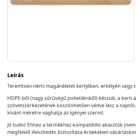
Leírás
Teremtsen némi magánéletet kertjében, erkélyén vagy te
HDPE-ből (nagy sűrűségű polietilénből) készült, a kerti 
szövetszerkezetének köszönhetően védve lesz a naptól, 
kívánt méretre vághatja az igényei szerint.
Jó tudni: Ehhez a termékhez kompatibilis akasztók (nem
megfelelő illeszkedés biztosítása érdekében vásárlásko