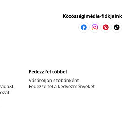
Közösségimédia-fiókjaink
Fedezz fel többet
Vásároljon szobánként
 vidaXL
Fedezze fel a kedvezményeket
kozat
t
k