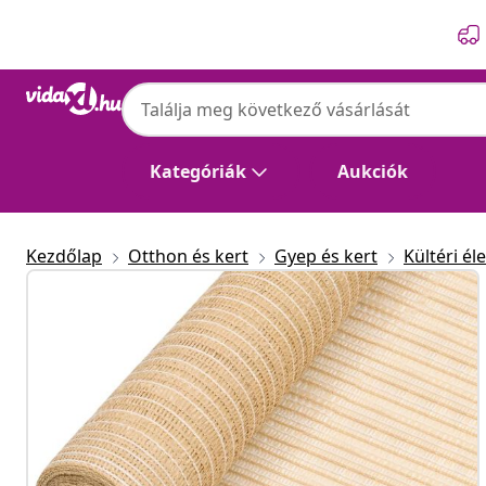
Előző
Következő
Kategóriák
Aukciók
Kezdőlap
Otthon és kert
Gyep és kert
Kültéri éle