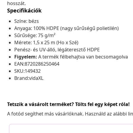
hosszát.
Specifikációk
Színe: bézs
Anyaga: 100% HDPE (nagy sűrűségű polietilén)
Sűrűsége: 75 g/m²
Mérete: 1,5 x 25 m (Ho x Szé)
Penész- és UV-álló, légáteresztő HDPE
Figyelem:
A termék félbehajtva van becsomagolva
EAN:8720286250464
SKU:149432
Brand:vidaXL
Tetszik a vásárolt terméket? Tölts fel egy képet róla!
A fotód segíthet más vásárlóknak. Használd az alábbi li