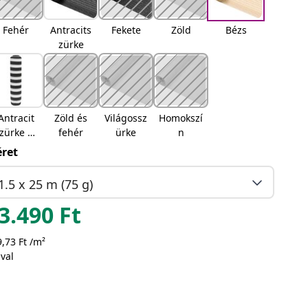
Fehér
Antracits
Fekete
Zöld
Bézs
zürke
Antracit
Zöld és
Világossz
Homokszí
zürke és
fehér
ürke
n
fehér
ret
1.5 x 25 m (75 g)
3.490
Ft
,73 Ft /m²
val