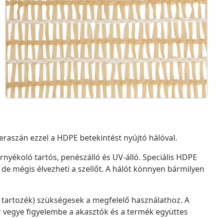
raszán ezzel a HDPE betekintést nyújtó hálóval.
árnyékoló tartós, penészálló és UV-álló. Speciális HDPE
de mégis élvezheti a szellőt. A hálót könnyen bármilyen
 tartozék) szükségesek a megfelelő használathoz. A
r vegye figyelembe a akasztók és a termék együttes