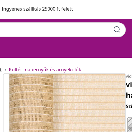
Ingyenes szállítás 25000 ft felett
t
Kültéri napernyők és árnyékolók
vi
v
h
Sz