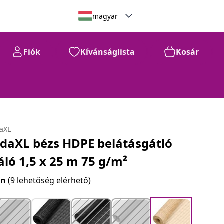
magyar
Fiók
Kívánságlista
Kosár
daXL
idaXL bézs HDPE belátásgátló
áló 1,5 x 25 m 75 g/m²
ín
(9 lehetőség elérhető)