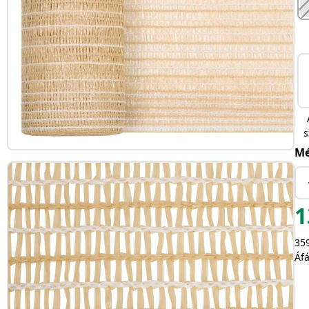
s
Mé
1
359
Áfá