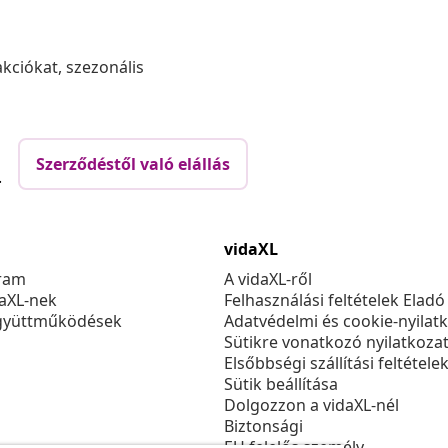
akciókat, szezonális
Szerződéstől való elállás
.
vidaXL
ram
A vidaXL-ről
daXL-nek
Felhasználási feltételek Eladó
gyüttműködések
Adatvédelmi és cookie-nyilat
Sütikre vonatkozó nyilatkoza
Elsőbbségi szállítási feltétele
Sütik beállítása
Dolgozzon a vidaXL-nél
Biztonsági
EU felelős személy