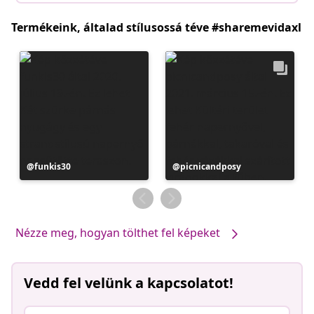
Termékeink, általad stílusossá téve #sharemevidaxl
Bejegyzés
funkis30
Bejegyzés
picnicandposy
közzétevője
közzétevője
Nézze meg, hogyan tölthet fel képeket
Vedd fel velünk a kapcsolatot!