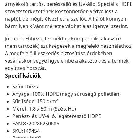
árnyékoló tartós, penészálló és UV-álló. Speciális HDPE
szövetszerkezetének köszönhetően védve lesz a
naptól, de mégis élvezheti a szellőt. A hálót könnyen
bármilyen kívánt méretre vághatja az igényei szerint.
Jó tudni: Ehhez a termékhez kompatibilis akasztók
(nem tartozék) szükségesek a megfelelő használathoz.
A megfelelő illeszkedés biztosítása érdekében
vásárláskor vegye figyelembe a akasztók és a termék
együttes hosszát.
Specifikációk
Színe: bézs
Anyaga: 100% HDPE (nagy sűrűségű polietilén)
Sűrűsége: 150 g/m²
Méret: 1,8 x 50 m (Szé x Ho)
Penész- és UV-álló, légáteresztő HDPE
EAN:8720286250686
SKU:149454