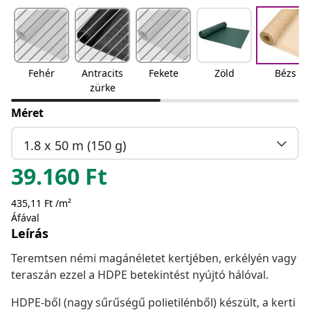
Fehér
Antracits
Fekete
Zöld
Bézs
zürke
Méret
1.8 x 50 m (150 g)
39.160
Ft
435,11 Ft /m²
Áfával
Leírás
Teremtsen némi magánéletet kertjében, erkélyén vagy
teraszán ezzel a HDPE betekintést nyújtó hálóval.
HDPE-ből (nagy sűrűségű polietilénből) készült, a kerti