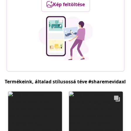
Kép feltöltése
Termékeink, általad stílusossá téve #sharemevidaxl