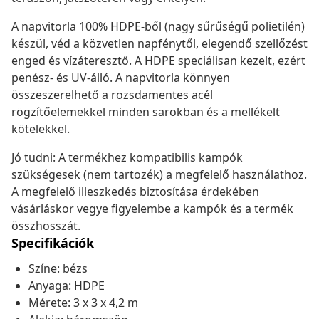
A napvitorla 100% HDPE-ből (nagy sűrűségű polietilén)
készül, véd a közvetlen napfénytől, elegendő szellőzést
enged és vízáteresztő. A HDPE speciálisan kezelt, ezért
penész- és UV-álló. A napvitorla könnyen
összeszerelhető a rozsdamentes acél
rögzítőelemekkel minden sarokban és a mellékelt
kötelekkel.
Jó tudni: A termékhez kompatibilis kampók
szükségesek (nem tartozék) a megfelelő használathoz.
A megfelelő illeszkedés biztosítása érdekében
vásárláskor vegye figyelembe a kampók és a termék
összhosszát.
Specifikációk
Színe: bézs
Anyaga: HDPE
Mérete: 3 x 3 x 4,2 m