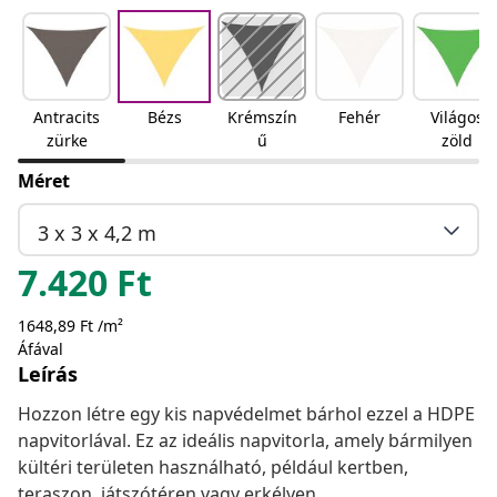
Antracits
Bézs
Krémszín
Fehér
Világos
zürke
ű
zöld
Méret
3 x 3 x 4,2 m
7.420
Ft
1648,89 Ft /m²
Áfával
Leírás
Hozzon létre egy kis napvédelmet bárhol ezzel a HDPE
napvitorlával. Ez az ideális napvitorla, amely bármilyen
kültéri területen használható, például kertben,
teraszon, játszótéren vagy erkélyen.