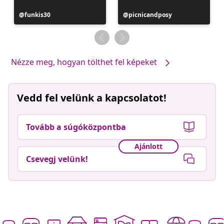
Bejegyzés
funkis30
Bejegyzés
picnicandposy
közzétevője
közzétevője
Nézze meg, hogyan tölthet fel képeket
Vedd fel velünk a kapcsolatot!
Tovább a súgóközpontba
Ajánlott
Csevegj velünk!