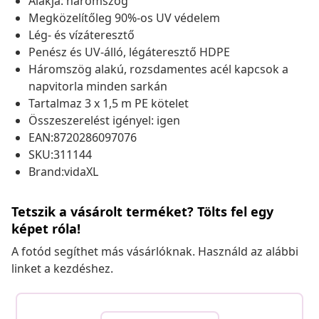
Alakja: háromszög
Megközelítőleg 90%-os UV védelem
Lég- és vízáteresztő
Penész és UV-álló, légáteresztő HDPE
Háromszög alakú, rozsdamentes acél kapcsok a
napvitorla minden sarkán
Tartalmaz 3 x 1,5 m PE kötelet
Összeszerelést igényel: igen
EAN:8720286097076
SKU:311144
Brand:vidaXL
Tetszik a vásárolt terméket? Tölts fel egy
képet róla!
A fotód segíthet más vásárlóknak. Használd az alábbi
linket a kezdéshez.