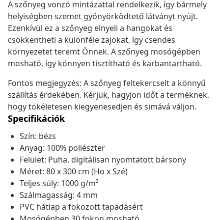
A szőnyeg vonzó mintázattal rendelkezik, így bármely
helyiségben szemet gyönyörködtető látványt nyújt.
Ezenkívül ez a szőnyeg elnyeli a hangokat és
csökkentheti a különféle zajokat, így csendes
környezetet teremt Önnek. A szőnyeg mosógépben
mosható, így könnyen tisztítható és karbantartható.
Fontos megjegyzés: A szőnyeg feltekercselt a könnyű
szállítás érdekében. Kérjük, hagyjon időt a terméknek,
hogy tökéletesen kiegyenesedjen és simává váljon.
Specifikációk
Szín: bézs
Anyag: 100% poliészter
Felület: Puha, digitálisan nyomtatott bársony
Méret: 80 x 300 cm (Ho x Szé)
Teljes súly: 1000 g/m²
Szálmagasság: 4 mm
PVC hátlap a fokozott tapadásért
Mosógépben 30 fokon mosható