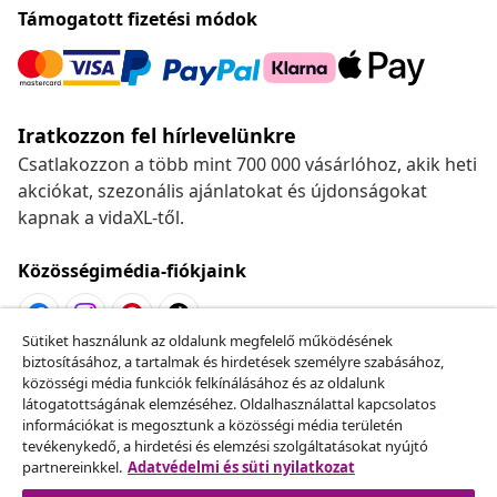
Támogatott fizetési módok
Iratkozzon fel hírlevelünkre
Csatlakozzon a több mint 700 000 vásárlóhoz, akik heti
akciókat, szezonális ajánlatokat és újdonságokat
kapnak a vidaXL-től.
Közösségimédia-fiókjaink
Sütiket használunk az oldalunk megfelelő működésének
biztosításához, a tartalmak és hirdetések személyre szabásához,
Szerződéstől való elállás
közösségi média funkciók felkínálásához és az oldalunk
Küldj be egy rendelés lemondására vonatkozó
látogatottságának elemzéséhez. Oldalhasználattal kapcsolatos
információkat is megosztunk a közösségi média területén
kérelmet.
tevékenykedő, a hirdetési és elemzési szolgáltatásokat nyújtó
partnereinkkel.
Adatvédelmi és süti nyilatkozat
Szerződéstől való elállás