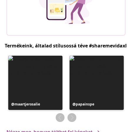
Termékeink, általad stílusossá téve #sharemevidaxl
Bejegyzés
maartjerosalie
Bejegyzés
papainspe
közzétevője
közzétevője