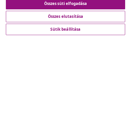
Összes süti elfogadása
Összes elutasítása
Ügyfélszolgálat
Sütik beállítása
Üzlet
vidaXL
Fedezz fel többet
© 2008-2026 vidaXL A www.vidaxl.hu a vidaXL Marketplace
Europe B.V. Weboldala