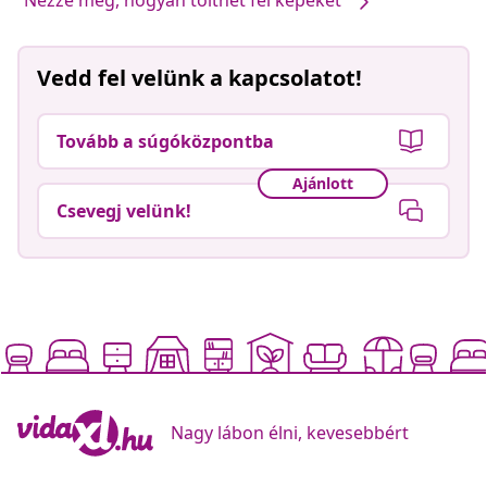
Nézze meg, hogyan tölthet fel képeket
Vedd fel velünk a kapcsolatot!
Tovább a súgóközpontba
Ajánlott
Csevegj velünk!
Nagy lábon élni, kevesebbért