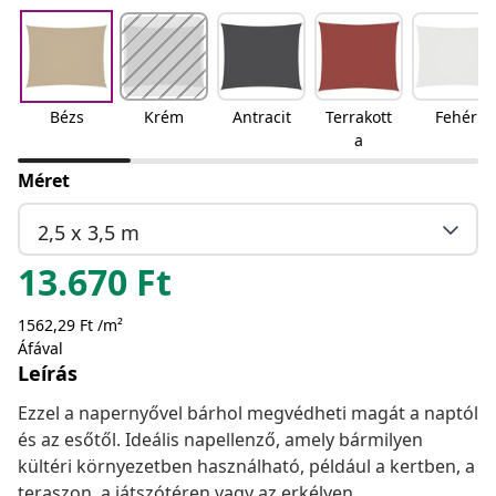
Bézs
Krém
Antracit
Terrakott
Fehér
a
Méret
2,5 x 3,5 m
13.670
Ft
1562,29 Ft /m²
Áfával
Leírás
Ezzel a napernyővel bárhol megvédheti magát a naptól
és az esőtől. Ideális napellenző, amely bármilyen
kültéri környezetben használható, például a kertben, a
teraszon, a játszótéren vagy az erkélyen.