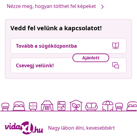
Nézze meg, hogyan tölthet fel képeket
Vedd fel velünk a kapcsolatot!
Tovább a súgóközpontba
Ajánlott
Csevegj velünk!
Nagy lábon élni, kevesebbért