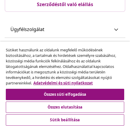
Szerződéstől való elállás
Ügyfélszolgálat
Üzlet
Sütiket használunk az oldalunk megfelelő működésének
biztosításához, a tartalmak és hirdetések személyre szabásához,
közösségi média funkciók felkínálásához és az oldalunk
vidaXL
látogatottságának elemzéséhez. Oldalhasználattal kapcsolatos
információkat is megosztunk a közösségi média területén
tevékenykedő, a hirdetési és elemzési szolgáltatásokat nyújtó
Fedezz fel többet
partnereinkkel.
Adatvédelmi és süti nyilatkozat
Összes süti elfogadása
Összes elutasítása
Sütik beállítása
© 2008-2026 vidaXL A www.vidaxl.hu a vidaXL Marketplace