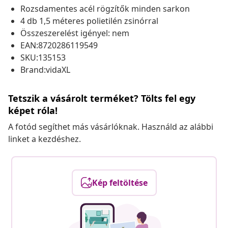
Rozsdamentes acél rögzítők minden sarkon
4 db 1,5 méteres polietilén zsinórral
Összeszerelést igényel: nem
EAN:8720286119549
SKU:135153
Brand:vidaXL
Tetszik a vásárolt terméket? Tölts fel egy
képet róla!
A fotód segíthet más vásárlóknak. Használd az alábbi
linket a kezdéshez.
Kép feltöltése