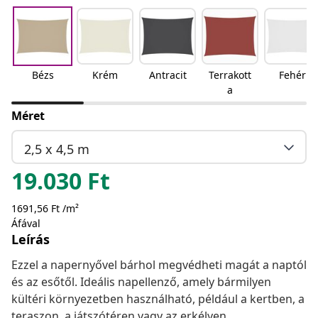
Bézs
Krém
Antracit
Terrakott
Fehér
a
Méret
2,5 x 4,5 m
19.030
Ft
1691,56 Ft /m²
Áfával
Leírás
Ezzel a napernyővel bárhol megvédheti magát a naptól
és az esőtől. Ideális napellenző, amely bármilyen
kültéri környezetben használható, például a kertben, a
teraszon, a játszótéren vagy az erkélyen.