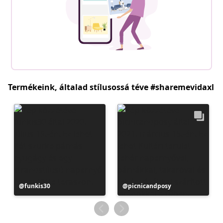
Termékeink, általad stílusossá téve #sharemevidaxl
Bejegyzés
funkis30
Bejegyzés
picnicandposy
közzétevője
közzétevője