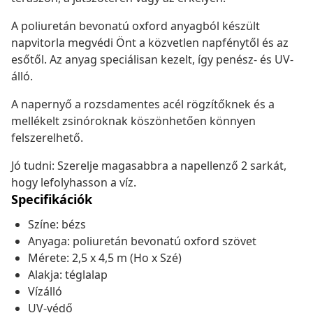
A poliuretán bevonatú oxford anyagból készült
napvitorla megvédi Önt a közvetlen napfénytől és az
esőtől. Az anyag speciálisan kezelt, így penész- és UV-
álló.
A napernyő a rozsdamentes acél rögzítőknek és a
mellékelt zsinóroknak köszönhetően könnyen
felszerelhető.
Jó tudni: Szerelje magasabbra a napellenző 2 sarkát,
hogy lefolyhasson a víz.
Specifikációk
Színe: bézs
Anyaga: poliuretán bevonatú oxford szövet
Mérete: 2,5 x 4,5 m (Ho x Szé)
Alakja: téglalap
Vízálló
UV-védő