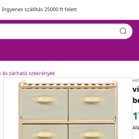
Ingyenes szállítás 25000 ft felett
k és zárható szekrények
vi
v
b
1
Áfá