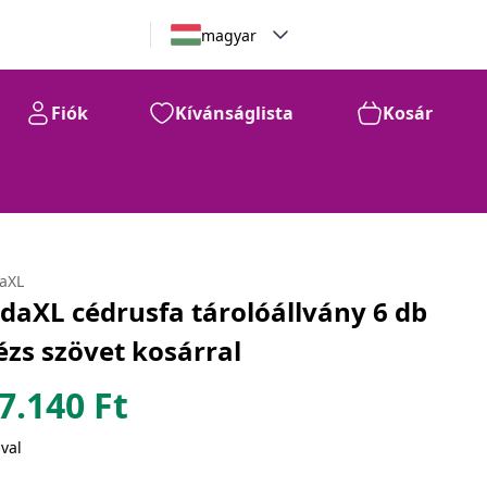
magyar
Fiók
Kívánságlista
Kosár
daXL
idaXL cédrusfa tárolóállvány 6 db
ézs szövet kosárral
7.140
Ft
val