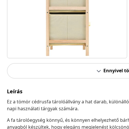
Ennyivel t
Leírás
Ez a tömör cédrusfa tárolóállvány a hat darab, különálló,
napi használati tárgyak számára.
A fa tárolóegység könnyű, és könnyen elhelyezhető bárh
anyagból készültek, hogy elegáns megjelenést kölcsönö