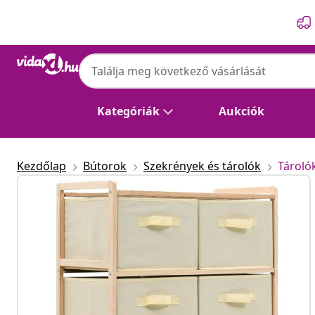
Előző
Következő
Kategóriák
Aukciók
Kezdőlap
Bútorok
Szekrények és tárolók
Tároló