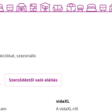
akciókat, szezonális
Szerződéstől való elállás
.
vidaXL
ram
A vidaXL-ről