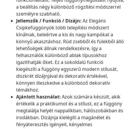
funkcionalitást. Teljes függönymegoldást nyújtva,
a beállítás négy különböző rögzítési módszerrel
személyre szabható.
Jellemzők / Funkció / Dizájn:
Az Elegáns
Csipkefüggönyök több telepítési módszert
kínálnak, beleértve a kis és nagy kampókat a
könnyű akasztáshoz. Rúd zsebből és fülekből álló
lehetőségek állnak rendelkezésre, így a
felhasználók különböző ablak típusokhoz
igazíthatják őket. Ez a sokoldalú funkció
kiegészíti a függöny egyszerű modern stílusát,
diszkrét dizájnjával és dekoratív értékével,
könnyen illeszkedve a különböző dekoratív
témákhoz.
Ajánlott használat:
Azok számára készült, akik
értékelik a praktikumot és a stílust, ez a függöny
megtalálja helyét nappalikban, hálószobákban és
irodákban. Dizájnja kielégíti a magánélet és
fényáteresztés igényeit, kényelmes