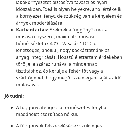
lakókörnyezetet biztosítva tavaszi és nyári
időszakban. Ideális olyan helyekre, ahol értékelik
a környezeti fényt, de szükség van a kényelem és
árnyék moderálására.
Karbantartás:
Ezeknek a függönyöknek a
mosása egyszerű, maximális mosási
hőmérsékletük 40°C. Vasalás 110°C-on
lehetséges, anélkül, hogy kockáztatnánk az
anyag integritását. Hosszú élettartam érdekében
törölje le száraz ruhával a mindennapi
tisztításhoz, és kerülje a fehérítőt vagy a
szárítógépet, hogy megőrizze eleganciáját az idő
múlásával.
Jó tudni:
A függöny átengedi a természetes fényt a
magánélet csorbítása nélkül.
A függönyök felszereléséhez szükséges