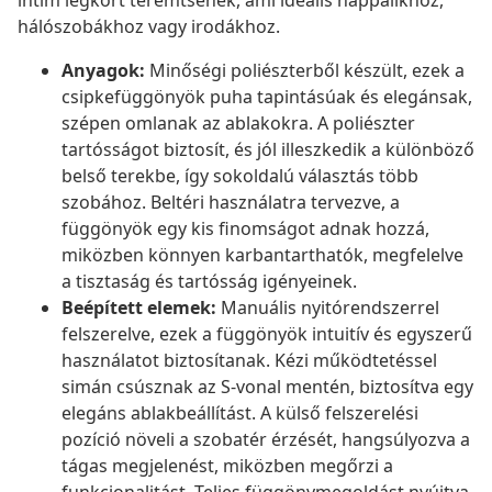
intim légkört teremtsenek, ami ideális nappalikhoz,
hálószobákhoz vagy irodákhoz.
Anyagok:
Minőségi poliészterből készült, ezek a
csipkefüggönyök puha tapintásúak és elegánsak,
szépen omlanak az ablakokra. A poliészter
tartósságot biztosít, és jól illeszkedik a különböző
belső terekbe, így sokoldalú választás több
szobához. Beltéri használatra tervezve, a
függönyök egy kis finomságot adnak hozzá,
miközben könnyen karbantarthatók, megfelelve
a tisztaság és tartósság igényeinek.
Beépített elemek:
Manuális nyitórendszerrel
felszerelve, ezek a függönyök intuitív és egyszerű
használatot biztosítanak. Kézi működtetéssel
simán csúsznak az S-vonal mentén, biztosítva egy
elegáns ablakbeállítást. A külső felszerelési
pozíció növeli a szobatér érzését, hangsúlyozva a
tágas megjelenést, miközben megőrzi a