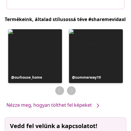
Termékeink, általad stílusossá téve #sharemevidaxl
Bejegyzés
ourhouse_home
Bejegyzés
summerway19
közzétevője
közzétevője
Nézze meg, hogyan tölthet fel képeket
Vedd fel velünk a kapcsolatot!