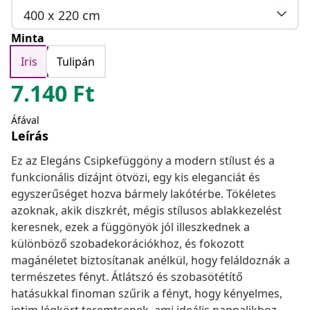
400 x 220 cm
Minta
Iris
Tulipán
7.140
Ft
Áfával
Leírás
Ez az Elegáns Csipkefüggöny a modern stílust és a
funkcionális dizájnt ötvözi, egy kis eleganciát és
egyszerűséget hozva bármely lakótérbe. Tökéletes
azoknak, akik diszkrét, mégis stílusos ablakkezelést
keresnek, ezek a függönyök jól illeszkednek a
különböző szobadekorációkhoz, és fokozott
magánéletet biztosítanak anélkül, hogy feláldoznák a
természetes fényt. Átlátszó és szobasötétítő
hatásukkal finoman szűrik a fényt, hogy kényelmes,