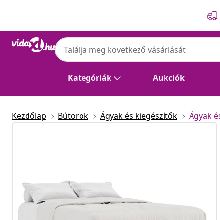
Előző
Következő
Kategóriák
Aukciók
Kezdőlap
Bútorok
Ágyak és kiegészítők
Ágyak é