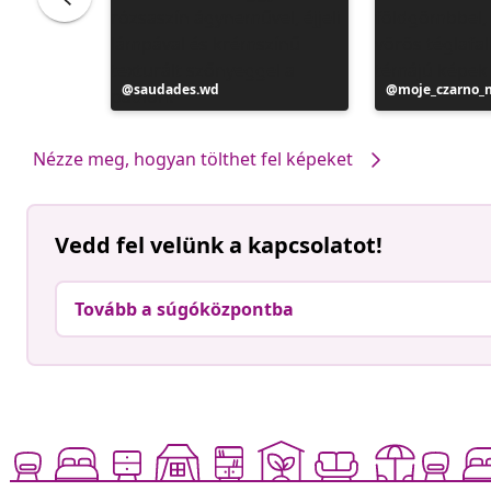
Bejegyzés
saudades.wd
Bejegyzés
moje_czarno_
közzétevője
közzétevője
Nézze meg, hogyan tölthet fel képeket
Vedd fel velünk a kapcsolatot!
Tovább a súgóközpontba