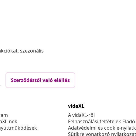
akciókat, szezonális
Szerződéstől való elállás
.
vidaXL
ram
A vidaXL-ről
daXL-nek
Felhasználási feltételek Eladó
gyüttműködések
Adatvédelmi és cookie-nyilat
Sütikre vonatkozó nyilatkoza