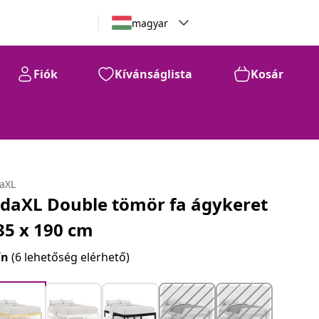
magyar
Fiók
Kívánságlista
Kosár
daXL
idaXL Double tömör fa ágykeret
35 x 190 cm
ín
(6 lehetőség elérhető)