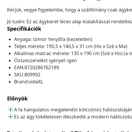
Kérjük, vegye figyelembe, hogy a szállítmány csak ágyk
Jó tudni: Ez az ágykeret léces alap kialakítással rendelkez
Specifikációk
Anyaga: tömör fenyőfa (kezeletlen)
Teljes mérete: 195,5 x 140,5 x 31 cm (Ho x Szé x Ma)
Alkalmas matrac mérete: 135 x 190 cm (Szé x Ho) (a 
Összeszerelést igényel: igen
EAN:8720286762189
SKU:809992
Brand:vidaXL
Előnyök
A fa hangulatos megjelenést kölcsönöz hálószobájá
Ez az ágy tökéletesen illeszkedik a modern hálószo