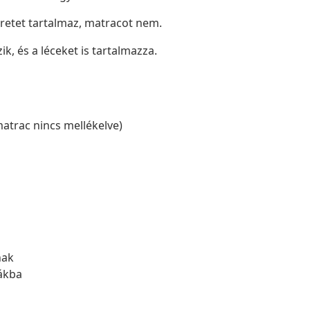
eretet tartalmaz, matracot nem.
ik, és a léceket is tartalmazza.
matrac nincs mellékelve)
nak
bákba