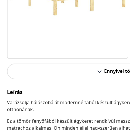
Ennyivel t
Leírás
Varázsolja hálószobáját modernné fából készült ágykere
otthonának.
Ez a tömör fenyőfából készült ágykeret rendkívül masszí
matrachoz alkalmas. Ön minden éjjel nagyszerűen alha