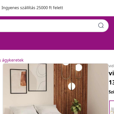
Ingyenes szállítás 25000 ft felett
s ágykeretek
vi
v
1
Sz