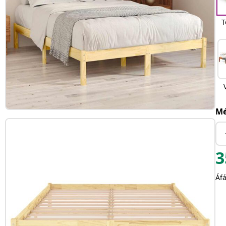
T
Mé
3
Áfá