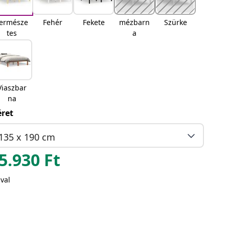
ermésze
Fehér
Fekete
mézbarn
Szürke
tes
a
Viaszbar
na
ret
135 x 190 cm
5.930
Ft
val