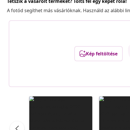
Tetszik a vásárolt terméket? Tölts fel egy képet róla!
A fotód segíthet más vásárlóknak. Használd az alábbi li
Kép feltöltése