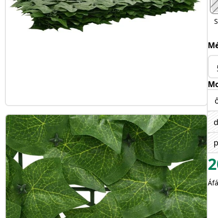
S
Mé
Mo
d
p
2
Áfá