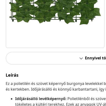
Ennyivel t
Leírás
Ez a polietilén és szövet képernyő burgonya levelekkel 
és kertekben. Időjárásálló és könnyű karbantartani, így
Időjárásálló levélképernyő:
Polietilénből és szöv
tökéletes a kültéri terekhez. Ezek az anyagok UV-ál