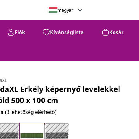
magyar
Fiók
Kívánságlista
Kosár
daXL
idaXL Erkély képernyő levelekkel
öld 500 x 100 cm
ín
(3 lehetőség elérhető)