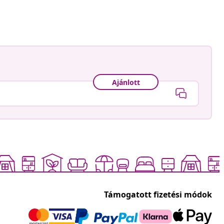
ője
Ajánlott
Támogatott fizetési módok