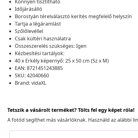
Könnyen tisztítható
Időjárásálló
Borostyán térelválasztó kerítés megfelelő helyszín
Tartja a légáramlást
Szőlőlevéllel
Csak kültéri használatra
Összeszerelés szükséges: Igen
Kézbesítési tartályok:
40 x Erkély képernyő: 25 x 50 cm (Sz x M)
EAN: 8721451243885
SKU: 42040660
Brand: vidaXL
Tetszik a vásárolt terméket? Tölts fel egy képet róla!
A fotód segíthet más vásárlóknak. Használd az alábbi li