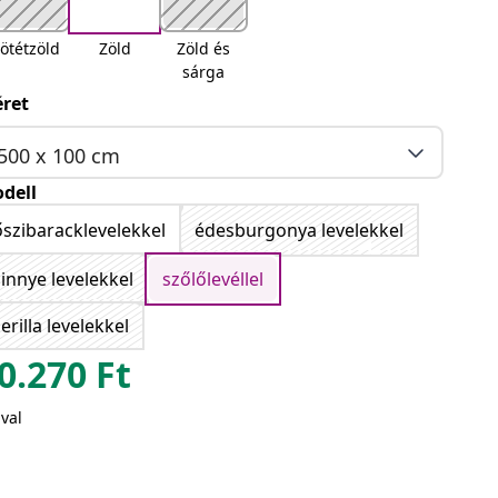
ötétzöld
Zöld
Zöld és
sárga
ret
500 x 100 cm
dell
őszibaracklevelekkel
édesburgonya levelekkel
innye levelekkel
szőlőlevéllel
erilla levelekkel
0.270
Ft
val