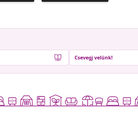
közzétevője
közzétev
Csevegj velünk!