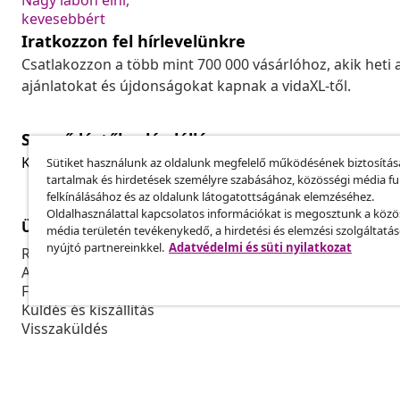
Nagy lábon élni,
kevesebbért
Iratkozzon fel hírlevelünkre
Csatlakozzon a több mint 700 000 vásárlóhoz, akik heti 
ajánlatokat és újdonságokat kapnak a vidaXL-től.
Szerződéstől való elállás
Küldj be egy rendelés lemondására vonatkozó kérelmet
Sütiket használunk az oldalunk megfelelő működésének biztosítás
tartalmak és hirdetések személyre szabásához, közösségi média f
felkínálásához és az oldalunk látogatottságának elemzéséhez.
Oldalhasználattal kapcsolatos információkat is megosztunk a közö
Ügyfélszolgálat
Üzlet
média területén tevékenykedő, a hirdetési és elemzési szolgáltatá
nyújtó partnereinkkel.
Adatvédelmi és süti nyilatkozat
Rendelés nyomon követése
Partnerprog
A fiókom
Gyártás a vi
Fizetés
Marketing-e
Küldés és kiszállítás
Visszaküldés
Termék információ
Rendelés