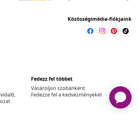
Közösségimédia-fiókjaink
Fedezz fel többet
Vásároljon szobánként
 vidaXL
Fedezze fel a kedvezményeket
kozat
t
k