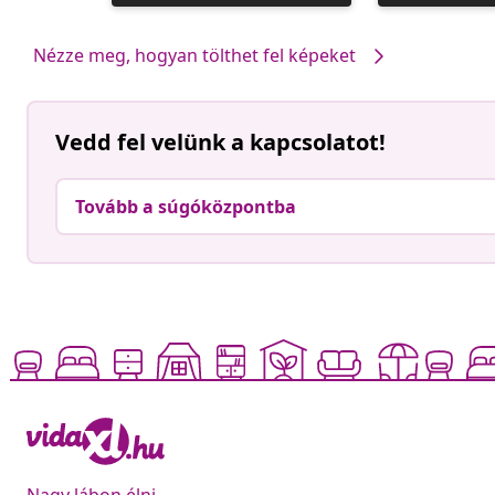
közzétevője
közzétevője
Nézze meg, hogyan tölthet fel képeket
Vedd fel velünk a kapcsolatot!
Tovább a súgóközpontba