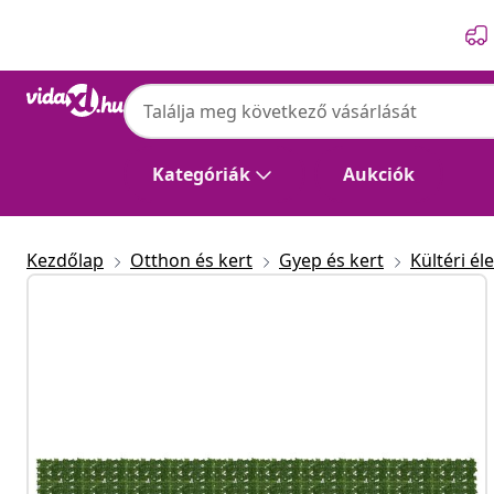
Előző
Következő
Kategóriák
Aukciók
Kezdőlap
Otthon és kert
Gyep és kert
Kültéri éle