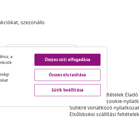
akciókat, szezonális
Szerződéstől való elállás
.
ához, a
Összes süti elfogadása
unkciók
sségi
Összes elutasítása
vidaXL
sokat
ram
A vidaXL-ről
Sütik beállítása
daXL-nek
Felhasználási feltételek Eladó
gyüttműködések
Adatvédelmi és cookie-nyilat
Sütikre vonatkozó nyilatkoza
Elsőbbségi szállítási feltétele
Sütik beállítása
Dolgozzon a vidaXL-nél
Biztonsági