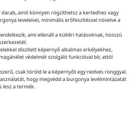
 darab, amit könnyen rögzíthetsz a kertedhez vagy
gonya leveleivel, minimális erőfeszítéssel növelve a
endelkezik, ami ellenáll a kültéri hatásoknak, hosszú
szerkezetét.
elekkel díszített képernyő alkalmas erkélyekhez,
agánélet védelmét szolgáló funkcióval bír, attól
zerű, csak töröld le a képernyőt egy nedves ronggyal.
használatát, hogy megvédd a burgonya levélmintázatát
ú lesz a termék.