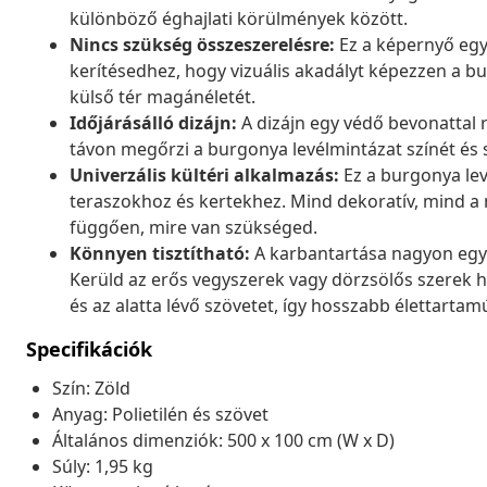
különböző éghajlati körülmények között.
Nincs szükség összeszerelésre:
Ez a képernyő egy
kerítésedhez, hogy vizuális akadályt képezzen a bur
külső tér magánéletét.
Időjárásálló dizájn:
A dizájn egy védő bevonattal r
távon megőrzi a burgonya levélmintázat színét és 
Univerzális kültéri alkalmazás:
Ez a burgonya lev
teraszokhoz és kertekhez. Mind dekoratív, mind a m
függően, mire van szükséged.
Könnyen tisztítható:
A karbantartása nagyon egys
Kerüld az erős vegyszerek vagy dörzsölős szerek 
és az alatta lévő szövetet, így hosszabb élettartam
Specifikációk
Szín: Zöld
Anyag: Polietilén és szövet
Általános dimenziók: 500 x 100 cm (W x D)
Súly: 1,95 kg