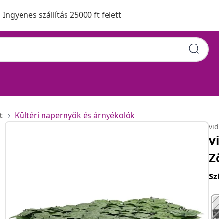
Ingyenes szállítás 25000 ft felett
t
Kültéri napernyők és árnyékolók
vi
v
Z
Sz