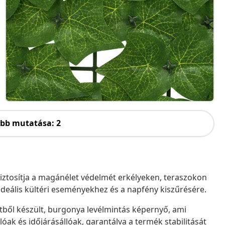
öbb mutatása: 2
biztosítja a magánélet védelmét erkélyeken, teraszokon
 ideális kültéri eseményekhez és a napfény kiszűrésére.
etből készült, burgonya levélmintás képernyő, ami
lóak és időjárásállóak, garantálva a termék stabilitását