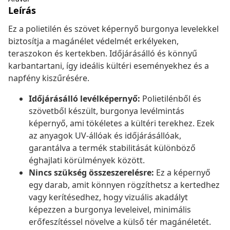
Leírás
Ez a polietilén és szövet képernyő burgonya levelekkel
biztosítja a magánélet védelmét erkélyeken,
teraszokon és kertekben. Időjárásálló és könnyű
karbantartani, így ideális kültéri eseményekhez és a
napfény kiszűrésére.
Időjárásálló levélképernyő:
Polietilénből és
szövetből készült, burgonya levélmintás
képernyő, ami tökéletes a kültéri terekhez. Ezek
az anyagok UV-állóak és időjárásállóak,
garantálva a termék stabilitását különböző
éghajlati körülmények között.
Nincs szükség összeszerelésre:
Ez a képernyő
egy darab, amit könnyen rögzíthetsz a kertedhez
vagy kerítésedhez, hogy vizuális akadályt
képezzen a burgonya leveleivel, minimális
erőfeszítéssel növelve a külső tér magánéletét.