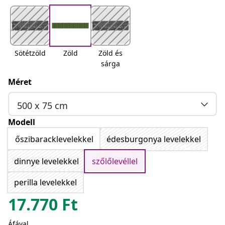
Sötétzöld
Zöld
Zöld és
sárga
Méret
500 x 75 cm
Modell
őszibaracklevelekkel
édesburgonya levelekkel
dinnye levelekkel
szőlőlevéllel
perilla levelekkel
17.770
Ft
Áfával