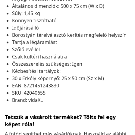
Általános dimenziók: 500 x 75 cm (W x D)
Súly: 1,45 kg
Könnyen tisztítható
Időjárásálló
Borostyán térelválasztó kerítés megfelelő helyszín
Tartja a légáramlást
Szőlőlevéllel
Csak kültéri használatra
Összeszerelés szükséges: Igen
Kézbesítési tartályok:
30 x Erkély képernyő: 25 x 50 cm (Sz x M)
EAN: 8721451243830
SKU: 42040655
Brand: vidaXL
Tetszik a vásárolt terméket? Tölts fel egy
képet róla!
A fotód segíthet más vásárlóknak. Használd az alábbi