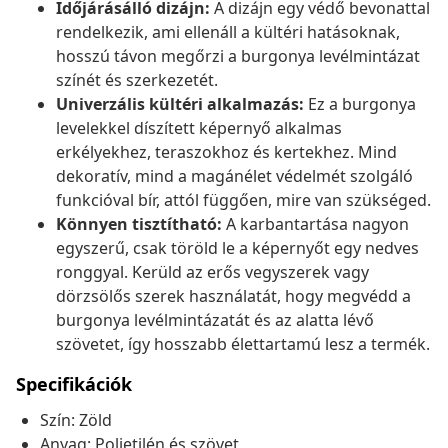
Időjárásálló dizájn:
A dizájn egy védő bevonattal
rendelkezik, ami ellenáll a kültéri hatásoknak,
hosszú távon megőrzi a burgonya levélmintázat
színét és szerkezetét.
Univerzális kültéri alkalmazás:
Ez a burgonya
levelekkel díszített képernyő alkalmas
erkélyekhez, teraszokhoz és kertekhez. Mind
dekoratív, mind a magánélet védelmét szolgáló
funkcióval bír, attól függően, mire van szükséged.
Könnyen tisztítható:
A karbantartása nagyon
egyszerű, csak töröld le a képernyőt egy nedves
ronggyal. Kerüld az erős vegyszerek vagy
dörzsölős szerek használatát, hogy megvédd a
burgonya levélmintázatát és az alatta lévő
szövetet, így hosszabb élettartamú lesz a termék.
Specifikációk
Szín: Zöld
Anyag: Polietilén és szövet