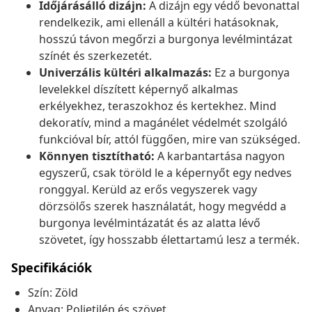
Időjárásálló dizájn:
A dizájn egy védő bevonattal
rendelkezik, ami ellenáll a kültéri hatásoknak,
hosszú távon megőrzi a burgonya levélmintázat
színét és szerkezetét.
Univerzális kültéri alkalmazás:
Ez a burgonya
levelekkel díszített képernyő alkalmas
erkélyekhez, teraszokhoz és kertekhez. Mind
dekoratív, mind a magánélet védelmét szolgáló
funkcióval bír, attól függően, mire van szükséged.
Könnyen tisztítható:
A karbantartása nagyon
egyszerű, csak töröld le a képernyőt egy nedves
ronggyal. Kerüld az erős vegyszerek vagy
dörzsölős szerek használatát, hogy megvédd a
burgonya levélmintázatát és az alatta lévő
szövetet, így hosszabb élettartamú lesz a termék.
Specifikációk
Szín: Zöld
Anyag: Polietilén és szövet