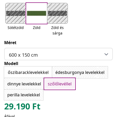
Sötétzöld
Zöld
Zöld és
sárga
Méret
600 x 150 cm
Modell
őszibaracklevelekkel
édesburgonya levelekkel
dinnye levelekkel
szőlőlevéllel
perilla levelekkel
29.190
Ft
Áfával