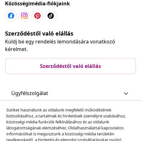
Közösségimédia-fiókjaink
Szerződéstől való elállás
Küldj be egy rendelés lemondására vonatkozó
kérelmet.
Szerződéstől való elállás
Ügyfélszolgálat
Sütiket használunk az oldalunk megfelelő működésének
Üzlet
biztosításához, a tartalmak és hirdetések személyre szabásához,
közösségi média funkciók felkínálásához és az oldalunk
látogatottságának elemzéséhez. Oldalhasználattal kapcsolatos
vidaXL
információkat is megosztunk a közösségi média területén
tevékenykedő, a hirdetési és elemzési szolgáltatásokat nyújtó