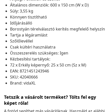
Általános dimenziók: 600 x 150 cm (W x D)
Súly: 3,55 kg
Könnyen tisztítható
Időjárásálló
Borostyán térelválasztó kerítés megfelelő helyszín
Tartja a légáramlást
Szőlőlevéllel
Csak kültéri használatra
Összeszerelés szükséges: Igen
Kézbesítési tartályok:
72 x Erkély képernyő: 25 x 50 cm (Sz x M)
EAN: 8721451243946
SKU: 42040666
Brand: vidaXL
Tetszik a vásárolt terméket? Tölts fel egy
képet róla!
A fotód segíthet más vásárlóknak. Használd az alábbi