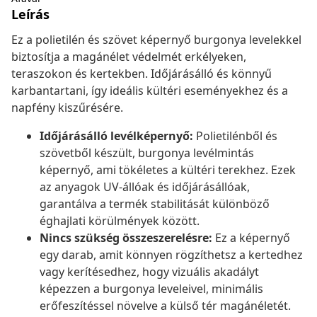
Leírás
Ez a polietilén és szövet képernyő burgonya levelekkel
biztosítja a magánélet védelmét erkélyeken,
teraszokon és kertekben. Időjárásálló és könnyű
karbantartani, így ideális kültéri eseményekhez és a
napfény kiszűrésére.
Időjárásálló levélképernyő:
Polietilénből és
szövetből készült, burgonya levélmintás
képernyő, ami tökéletes a kültéri terekhez. Ezek
az anyagok UV-állóak és időjárásállóak,
garantálva a termék stabilitását különböző
éghajlati körülmények között.
Nincs szükség összeszerelésre:
Ez a képernyő
egy darab, amit könnyen rögzíthetsz a kertedhez
vagy kerítésedhez, hogy vizuális akadályt
képezzen a burgonya leveleivel, minimális
erőfeszítéssel növelve a külső tér magánéletét.