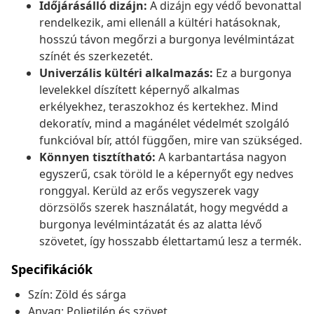
Időjárásálló dizájn:
A dizájn egy védő bevonattal
rendelkezik, ami ellenáll a kültéri hatásoknak,
hosszú távon megőrzi a burgonya levélmintázat
színét és szerkezetét.
Univerzális kültéri alkalmazás:
Ez a burgonya
levelekkel díszített képernyő alkalmas
erkélyekhez, teraszokhoz és kertekhez. Mind
dekoratív, mind a magánélet védelmét szolgáló
funkcióval bír, attól függően, mire van szükséged.
Könnyen tisztítható:
A karbantartása nagyon
egyszerű, csak töröld le a képernyőt egy nedves
ronggyal. Kerüld az erős vegyszerek vagy
dörzsölős szerek használatát, hogy megvédd a
burgonya levélmintázatát és az alatta lévő
szövetet, így hosszabb élettartamú lesz a termék.
Specifikációk
Szín: Zöld és sárga
Anyag: Polietilén és szövet