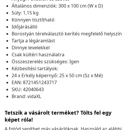
Általános dimenziók: 300 x 100 cm (W x D)
Súly: 1,15 kg
Könnyen tisztítható
Időjárásálló
Borostyán térelválasztó kerítés megfelelő helyszín
Tartja a légáramlást
Dinnye levelekkel
Csak kültéri használatra
Összeszerelés szükséges: Igen
Kézbesítési tartályok:
24 x Erkély képernyő: 25 x 50 cm (Sz x Mé)
EAN: 8721451243717
SKU: 42040643
Brand: vidaXL
Tetszik a vásárolt terméket? Tölts fel egy
képet róla!
A fotód segíthet más vásárlóknak. Használd az alábbi