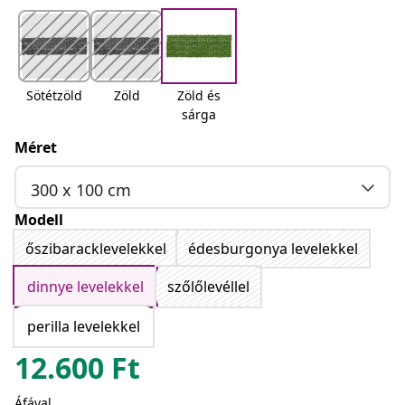
Sötétzöld
Zöld
Zöld és
sárga
Méret
300 x 100 cm
Modell
őszibaracklevelekkel
édesburgonya levelekkel
dinnye levelekkel
szőlőlevéllel
perilla levelekkel
12.600
Ft
Áfával