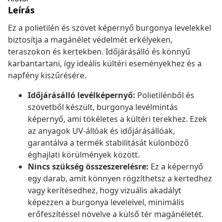
Leírás
Ez a polietilén és szövet képernyő burgonya levelekkel
biztosítja a magánélet védelmét erkélyeken,
teraszokon és kertekben. Időjárásálló és könnyű
karbantartani, így ideális kültéri eseményekhez és a
napfény kiszűrésére.
Időjárásálló levélképernyő:
Polietilénből és
szövetből készült, burgonya levélmintás
képernyő, ami tökéletes a kültéri terekhez. Ezek
az anyagok UV-állóak és időjárásállóak,
garantálva a termék stabilitását különböző
éghajlati körülmények között.
Nincs szükség összeszerelésre:
Ez a képernyő
egy darab, amit könnyen rögzíthetsz a kertedhez
vagy kerítésedhez, hogy vizuális akadályt
képezzen a burgonya leveleivel, minimális
erőfeszítéssel növelve a külső tér magánéletét.