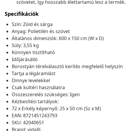
szövetet, így hosszabb élettartamú lesz a termék.
Specifikációk
Szín: Zöld és sárga
Anyag: Polietilén és szövet
Általános dimenziók: 600 x 150 cm (W x D)
Súly: 3,55 kg
Könnyen tisztítható
Időjárásálló
Borostyán térelválasztó kerítés megfelelő helyszín
Tartja a légáramlást
Dinnye levelekkel
Csak kültéri használatra
Összeszerelés szükséges: Igen
Kézbesítési tartályok:
72 x Erkély képernyő: 25 x 50 cm (Sz x M)
EAN: 8721451243793
SKU: 42040651
Brand: vidaXL