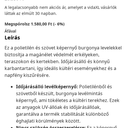
A legalacsonyabb nem akciós ár, amelyet a vidaXL vásárlók
láttak az elmúlt 30 napban.
Megspórolsz 1.580,00 Ft (- 6%)
Áfával
Leírás
Ez a polietilén és szövet képernyő burgonya levelekkel
biztosítja a magánélet védelmét erkélyeken,
teraszokon és kertekben. Időjárásálló és könnyű
karbantartani, így ideális kültéri eseményekhez és a
napfény kiszűrésére.
Időjárásálló levélképernyő:
Polietilénből és
szövetből készült, burgonya levélmintás
képernyő, ami tökéletes a kültéri terekhez. Ezek
az anyagok UV-állóak és időjárásállóak,
garantálva a termék stabilitását különböző
éghajlati körülmények között.
Nincs szükség összeszerelésre:
Ez a képernyő