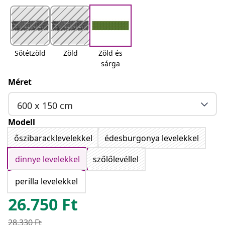
Sötétzöld
Zöld
Zöld és
sárga
Méret
600 x 150 cm
Modell
őszibaracklevelekkel
édesburgonya levelekkel
dinnye levelekkel
szőlőlevéllel
perilla levelekkel
26.750
Ft
28.330
Ft