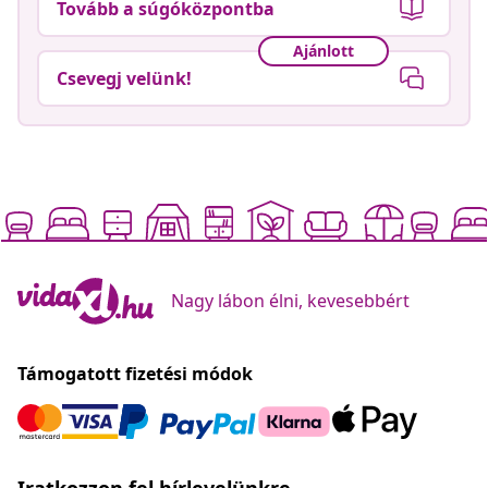
Tovább a súgóközpontba
Ajánlott
Csevegj velünk!
Nagy lábon élni, kevesebbért
Támogatott fizetési módok
Iratkozzon fel hírlevelünkre