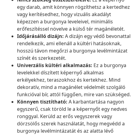
egy darab, amit könnyen rögzíthetsz a kertedhez
vagy kerítésedhez, hogy vizuális akadályt
képezzen a burgonya leveleivel, minimális
erőfeszítéssel növelve a külső tér magánéletét.
Időjárásálló dizájn:
A dizájn egy védő bevonattal
rendelkezik, ami ellenáll a kültéri hatásoknak,
hosszú távon megőrzi a burgonya levélmintázat
színét és szerkezetét.
Univerzális kültéri alkalmazás:
Ez a burgonya
levelekkel díszített képernyő alkalmas
erkélyekhez, teraszokhoz és kertekhez. Mind
dekoratív, mind a magánélet védelmét szolgáló
funkcióval bír, attól függően, mire van szükséged.
Könnyen tisztítható:
A karbantartása nagyon
egyszerű, csak töröld le a képernyőt egy nedves
ronggyal. Kerüld az erős vegyszerek vagy
dörzsölős szerek használatát, hogy megvédd a
burgonya levélmintázatát és az alatta lévő