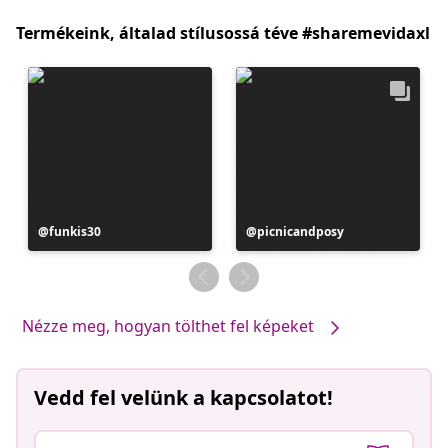
Termékeink, általad stílusossá téve #sharemevidaxl
Bejegyzés
funkis30
Bejegyzés
picnicandposy
közzétevője
közzétevője
Nézze meg, hogyan tölthet fel képeket
Vedd fel velünk a kapcsolatot!