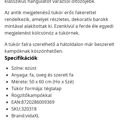
klasszikus hangulatot varázsol öltözőjébe.
Az antik megjelenésű tükör erős fakerettel
rendelkezik, amelyet részletes, dekoratív barokk
mintával alakítottak ki. Ezenkívül a ferde éle egyedi
megjelenést kölcsönöz a tükörnek.
A tükör falra szerelhető a hátoldalon már beszerelt
kampóknak köszönhetően.
Specifikációk
Színe: ezüst
Anyaga: fa, üveg és szerelt fa
Mérete: 50 x 60 cm (Ho x Szé)
Tükör formája: téglalap
Rögzítőkampókkal
EAN:8720286009369
SKU:320318
Brand:vidaXL