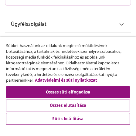
Ügyfélszolgálat
Üzlet
Sütiket használunk az oldalunk megfelelő működésének
biztosításához, a tartalmak és hirdetések személyre szabásához,
közösségi média funkciók felkínálásához és az oldalunk
vidaXL
látogatottságának elemzéséhez. Oldalhasználattal kapcsolatos
információkat is megosztunk a közösségi média területén
tevékenykedő, a hirdetési és elemzési szolgáltatásokat nyújtó
Fedezz fel többet
partnereinkkel.
Adatvédelmi és süti nyilatkozat
Összes süti elfogadása
Összes elutasítása
Sütik beállítása
© 2008-2026 vidaXL A www.vidaxl.hu a vidaXL Marketplace
Europe B.V. Weboldala