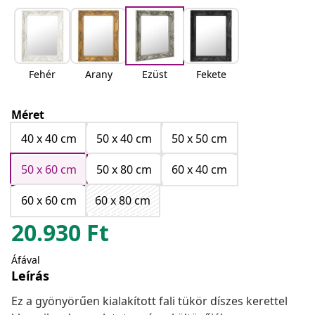
Fehér
Arany
Ezüst
Fekete
Méret
40 x 40 cm
50 x 40 cm
50 x 50 cm
50 x 60 cm
50 x 80 cm
60 x 40 cm
60 x 60 cm
60 x 80 cm
20.930
Ft
Áfával
Leírás
Ez a gyönyörűen kialakított fali tükör díszes kerettel