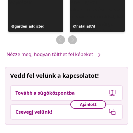
Bejegyzés
garden_addicted_
Bejegyzés
natalia87d
közzétevője
közzétevője
Nézze meg, hogyan tölthet fel képeket
Vedd fel velünk a kapcsolatot!
Tovább a súgóközpontba
Ajánlott
Csevegj velünk!