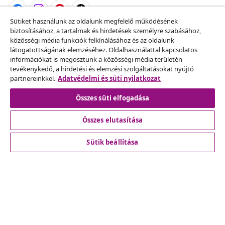
Sütiket használunk az oldalunk megfelelő működésének
biztosításához, a tartalmak és hirdetések személyre szabásához,
Szerződéstől való elállás
közösségi média funkciók felkínálásához és az oldalunk
Küldj be egy rendelés lemondására vonatkozó
látogatottságának elemzéséhez. Oldalhasználattal kapcsolatos
információkat is megosztunk a közösségi média területén
kérelmet.
tevékenykedő, a hirdetési és elemzési szolgáltatásokat nyújtó
partnereinkkel.
Adatvédelmi és süti nyilatkozat
Szerződéstől való elállás
Összes süti elfogadása
Összes elutasítása
Ügyfélszolgálat
Sütik beállítása
Üzlet
vidaXL
Fedezz fel többet