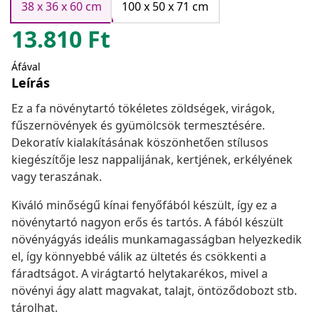
38 x 36 x 60 cm
100 x 50 x 71 cm
13.810
Ft
Áfával
Leírás
Ez a fa növénytartó tökéletes zöldségek, virágok,
fűszernövények és gyümölcsök termesztésére.
Dekoratív kialakításának köszönhetően stílusos
kiegészítője lesz nappalijának, kertjének, erkélyének
vagy teraszának.
Kiváló minőségű kínai fenyőfából készült, így ez a
növénytartó nagyon erős és tartós. A fából készült
növényágyás ideális munkamagasságban helyezkedik
el, így könnyebbé válik az ültetés és csökkenti a
fáradtságot. A virágtartó helytakarékos, mivel a
növényi ágy alatt magvakat, talajt, öntöződobozt stb.
tárolhat.