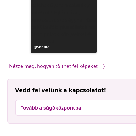
Bejegyzés
Sonata
közzétevője
Nézze meg, hogyan tölthet fel képeket
Vedd fel velünk a kapcsolatot!
Tovább a súgóközpontba