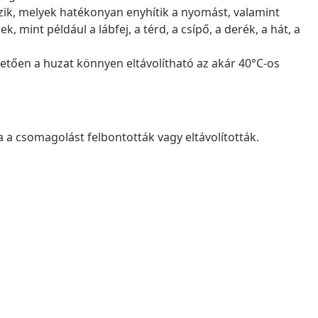
zik, melyek hatékonyan enyhítik a nyomást, valamint
, mint például a lábfej, a térd, a csípő, a derék, a hát, a
tően a huzat könnyen eltávolítható az akár 40°C-os
 a csomagolást felbontották vagy eltávolították.