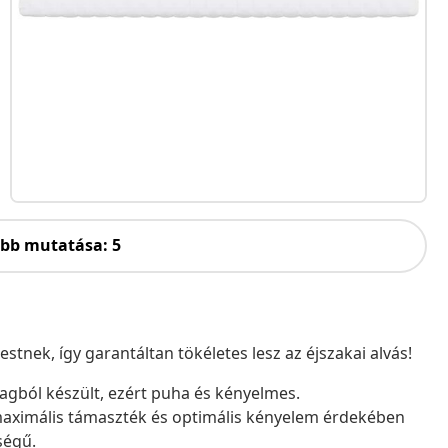
öbb mutatása: 5
tnek, így garantáltan tökéletes lesz az éjszakai alvás!
yagból készült, ezért puha és kényelmes.
 maximális támaszték és optimális kényelem érdekében
ségű.