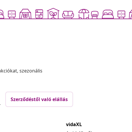
akciókat, szezonális
Szerződéstől való elállás
.
vidaXL