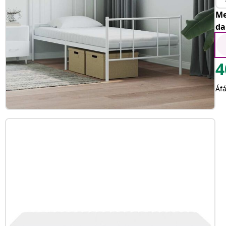
Me
da
4
Áfá