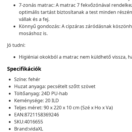
7-zonás matrac: A matrac 7 fekvőzónával rendelke
optimális tartást biztosítanak a test minden részének
vállak és a fej.
Könnyű gondozás: A cipzáras záródásnak köszönhe
mosáshoz is.
Jó tudni:
Higiéniai okokból a matrac nem küldhető vissza, ha
Specifikációk
Színe: fehér
Huzat anyaga: pecsételt szőtt szövet
Töltőanyag: 24D PU-hab
Keménysége: 20 ILD
Teljes méret: 90 x 220 x 10 cm (Szé x Ho x Va)
EAN:8721158369246
SKU:4016655
Brand:vidaXL