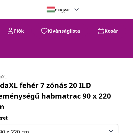
magyar
Fiók
Kívánságlista
Kosár
daXL
idaXL fehér 7 zónás 20 ILD
eménységű habmatrac 90 x 220
m
ret
90 x 220 cm