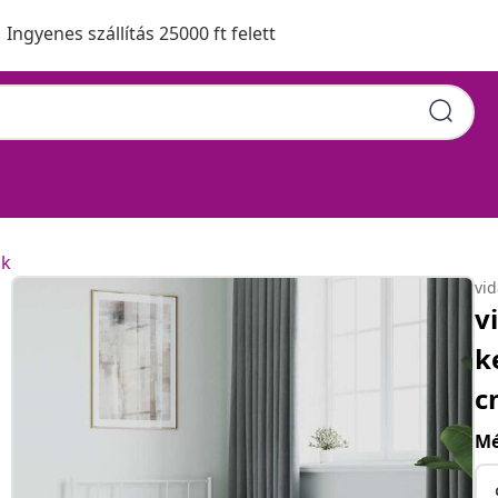
Ingyenes szállítás 25000 ft felett
ok
vi
v
k
c
Mé