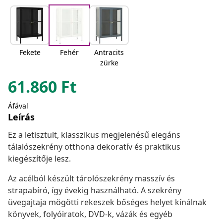
Fekete
Fehér
Antracits
zürke
61.860
Ft
Áfával
Leírás
Ez a letisztult, klasszikus megjelenésű elegáns
tálalószekrény otthona dekoratív és praktikus
kiegészítője lesz.
Az acélból készült tárolószekrény masszív és
strapabíró, így évekig használható. A szekrény
üvegajtaja mögötti rekeszek bőséges helyet kínálnak
könyvek, folyóiratok, DVD-k, vázák és egyéb