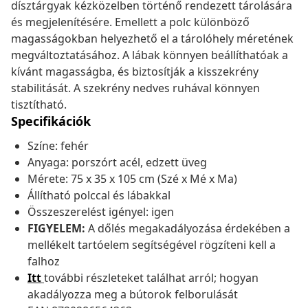
dísztárgyak kézközelben történő rendezett tárolására
és megjelenítésére. Emellett a polc különböző
magasságokban helyezhető el a tárolóhely méretének
megváltoztatásához. A lábak könnyen beállíthatóak a
kívánt magasságba, és biztosítják a kisszekrény
stabilitását. A szekrény nedves ruhával könnyen
tisztítható.
Specifikációk
Színe: fehér
Anyaga: porszórt acél, edzett üveg
Mérete: 75 x 35 x 105 cm (Szé x Mé x Ma)
Állítható polccal és lábakkal
Összeszerelést igényel: igen
FIGYELEM:
A dőlés megakadályozása érdekében a
mellékelt tartóelem segítségével rögzíteni kell a
falhoz
Itt
további részleteket találhat arról; hogyan
akadályozza meg a bútorok felborulását