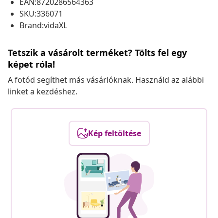
EAN:8720286564363
SKU:336071
Brand:vidaXL
Tetszik a vásárolt terméket? Tölts fel egy
képet róla!
A fotód segíthet más vásárlóknak. Használd az alábbi
linket a kezdéshez.
Kép feltöltése