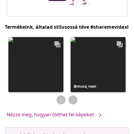
Termékeink, általad stílusossá téve #sharemevidaxl
Bejegyzés
muca_roan
közzétevője
Nézze meg, hogyan tölthet fel képeket