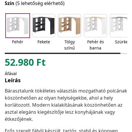
Szín
(5 lehetőség elérhető)
Fehér
Fekete
Tölgy
Fehér és
Szürke
színű
barna
52.980
Ft
Áfával
Leírás
Bárasztalunk tökéletes választás mozgatható polcának
köszönhetően az olyan helyiségekbe, ahol a hely
korlátozott. Modern kialakításának köszönhetően az
asztal elegáns kiegészítője lesz konyhájának vagy
étkezőjének.
Erős szerelt fából készült, tartós, stabil és könnyen