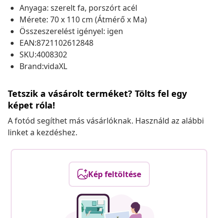
Anyaga: szerelt fa, porszórt acél
Mérete: 70 x 110 cm (Átmérő x Ma)
Összeszerelést igényel: igen
EAN:8721102612848
SKU:4008302
Brand:vidaXL
Tetszik a vásárolt terméket? Tölts fel egy
képet róla!
A fotód segíthet más vásárlóknak. Használd az alábbi
linket a kezdéshez.
Kép feltöltése