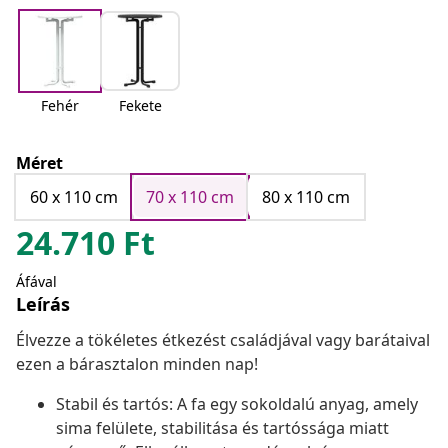
Fehér
Fekete
Méret
60 x 110 cm
70 x 110 cm
80 x 110 cm
24.710
Ft
Áfával
Leírás
Élvezze a tökéletes étkezést családjával vagy barátaival
ezen a bárasztalon minden nap!
Stabil és tartós: A fa egy sokoldalú anyag, amely
sima felülete, stabilitása és tartóssága miatt