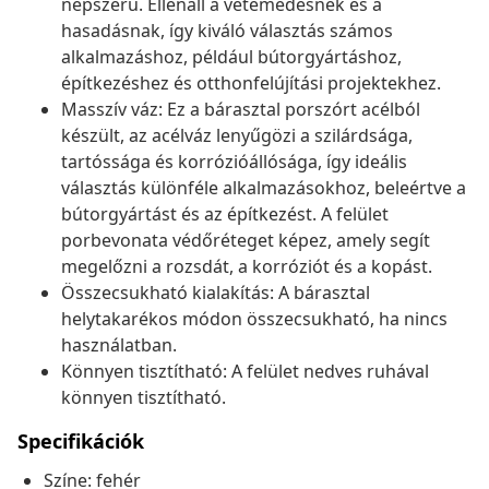
népszerű. Ellenáll a vetemedésnek és a
hasadásnak, így kiváló választás számos
alkalmazáshoz, például bútorgyártáshoz,
építkezéshez és otthonfelújítási projektekhez.
Masszív váz: Ez a bárasztal porszórt acélból
készült, az acélváz lenyűgözi a szilárdsága,
tartóssága és korrózióállósága, így ideális
választás különféle alkalmazásokhoz, beleértve a
bútorgyártást és az építkezést. A felület
porbevonata védőréteget képez, amely segít
megelőzni a rozsdát, a korróziót és a kopást.
Összecsukható kialakítás: A bárasztal
helytakarékos módon összecsukható, ha nincs
használatban.
Könnyen tisztítható: A felület nedves ruhával
könnyen tisztítható.
Specifikációk
Színe: fehér