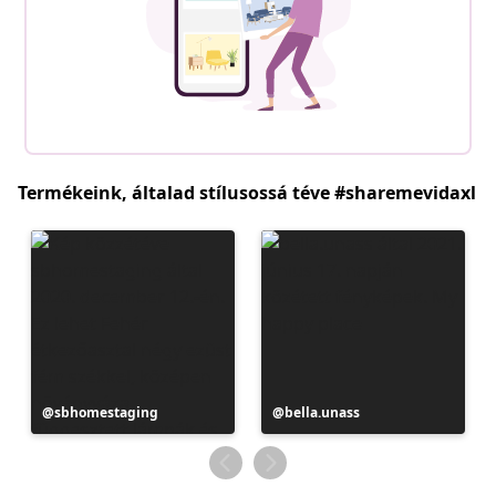
Termékeink, általad stílusossá téve #sharemevidaxl
Bejegyzés
sbhomestaging
Bejegyzés
bella.unass
közzétevője
közzétevője