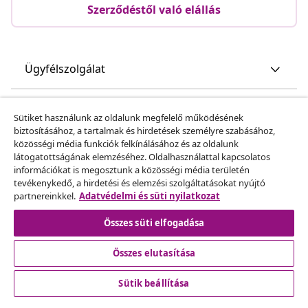
Szerződéstől való elállás
Ügyfélszolgálat
Üzlet
Sütiket használunk az oldalunk megfelelő működésének
biztosításához, a tartalmak és hirdetések személyre szabásához,
közösségi média funkciók felkínálásához és az oldalunk
vidaXL
látogatottságának elemzéséhez. Oldalhasználattal kapcsolatos
információkat is megosztunk a közösségi média területén
tevékenykedő, a hirdetési és elemzési szolgáltatásokat nyújtó
Fedezz fel többet
partnereinkkel.
Adatvédelmi és süti nyilatkozat
Összes süti elfogadása
Összes elutasítása
Sütik beállítása
© 2008-2026 vidaXL A www.vidaxl.hu a vidaXL Marketplace