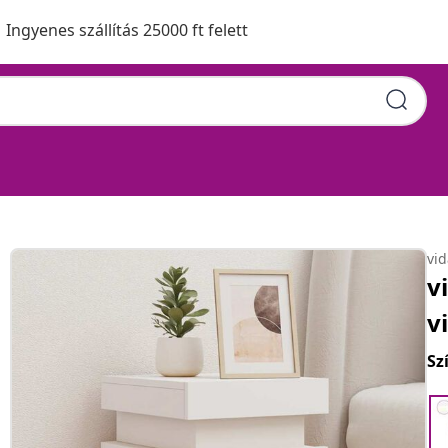
Ingyenes szállítás 25000 ft felett
vi
v
v
Sz