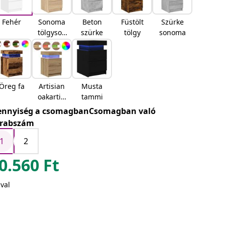
Fehér
Sonoma
Beton
Füstölt
Szürke
tölgyson
szürke
tölgy
sonoma
oma
tölgy
Öreg fa
Artisian
Musta
oakartisi
tammi
an oak
nnyiség a csomagbanCsomagban való
rabszám
1
2
0.560
Ft
val