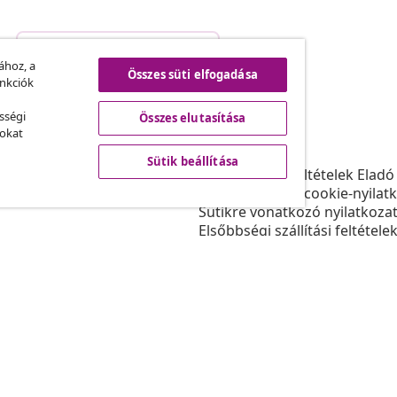
Szerződéstől való elállás
.
ához, a
Összes süti elfogadása
unkciók
sségi
Összes elutasítása
vidaXL
sokat
ram
A vidaXL-ről
Sütik beállítása
daXL-nek
Felhasználási feltételek Eladó
gyüttműködések
Adatvédelmi és cookie-nyilat
Sütikre vonatkozó nyilatkoza
Elsőbbségi szállítási feltétele
Sütik beállítása
Dolgozzon a vidaXL-nél
Biztonsági
EU felelős személy
Politikával EPR
Akadálymentesítési nyilatkoz