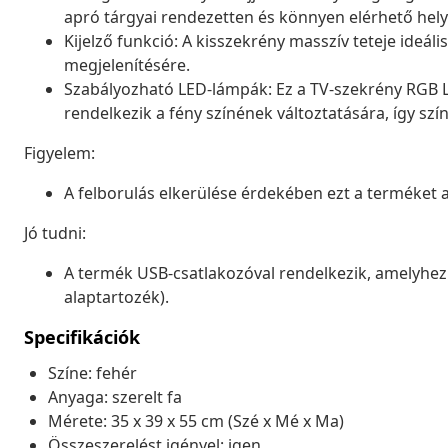
apró tárgyai rendezetten és könnyen elérhető hely
Kijelző funkció: A kisszekrény masszív teteje ideá
megjelenítésére.
Szabályozható LED-lámpák: Ez a TV-szekrény RGB LE
rendelkezik a fény színének változtatására, így szí
Figyelem:
A felborulás elkerülése érdekében ezt a terméket a 
Jó tudni:
A termék USB-csatlakozóval rendelkezik, amelyhez 
alaptartozék).
Specifikációk
Színe: fehér
Anyaga: szerelt fa
Mérete: 35 x 39 x 55 cm (Szé x Mé x Ma)
Összeszerelést igényel: igen