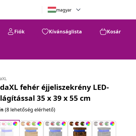
magyar
Fiók
Kívánságlista
Kosár
daXL
idaXL fehér éjjeliszekrény LED-
ilágítással 35 x 39 x 55 cm
ín
(8 lehetőség elérhető)