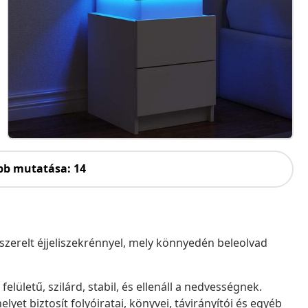
bb mutatása: 14
szerelt éjjeliszekrénnyel, mely könnyedén beleolvad
elületű, szilárd, stabil, és ellenáll a nedvességnek.
lyet biztosít folyóiratai, könyvei, távirányítói és egyéb