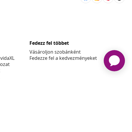
Fedezz fel többet
Vásároljon szobánként
 vidaXL
Fedezze fel a kedvezményeket
kozat
t
k
at