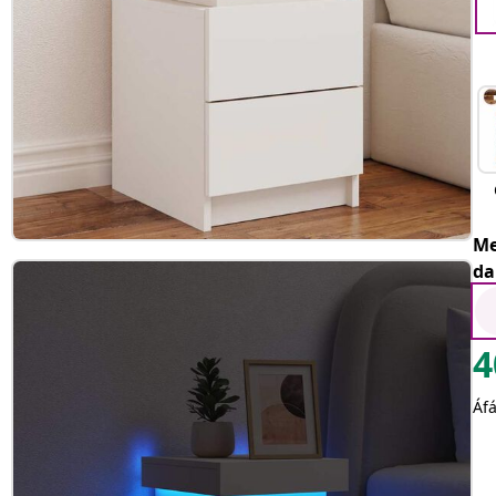
Me
da
4
Áfá