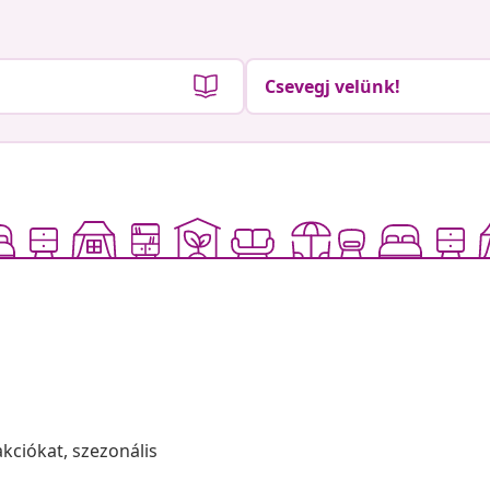
Csevegj velünk!
akciókat, szezonális