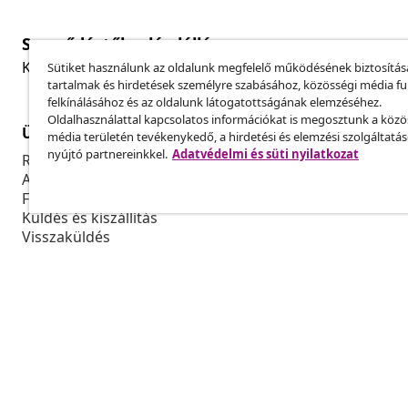
Szerződéstől való elállás
Küldj be egy rendelés lemondására vonatkozó kérelmet
Sütiket használunk az oldalunk megfelelő működésének biztosítás
tartalmak és hirdetések személyre szabásához, közösségi média f
felkínálásához és az oldalunk látogatottságának elemzéséhez.
Oldalhasználattal kapcsolatos információkat is megosztunk a közö
Ügyfélszolgálat
Üzlet
média területén tevékenykedő, a hirdetési és elemzési szolgáltatá
nyújtó partnereinkkel.
Adatvédelmi és süti nyilatkozat
Rendelés nyomon követése
Partnerprog
A fiókom
Gyártás a vi
Fizetés
Marketing-e
Küldés és kiszállítás
Visszaküldés
Termék információ
Rendelés