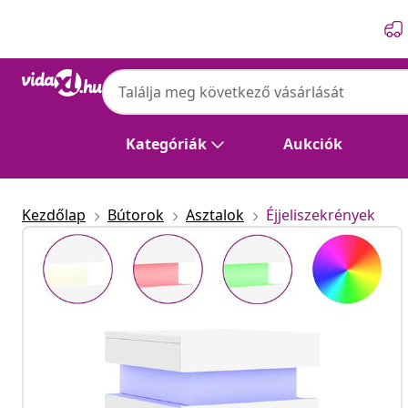
Előző
Következő
Kategóriák
Aukciók
Kezdőlap
Bútorok
Asztalok
Éjjeliszekrények