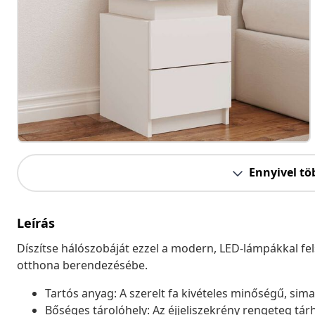
Ennyivel tö
Leírás
Díszítse hálószobáját ezzel a modern, LED-lámpákkal fel
otthona berendezésébe.
Tartós anyag: A szerelt fa kivételes minőségű, sima f
Bőséges tárolóhely: Az éjjeliszekrény rengeteg tárhe