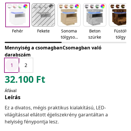
Fehér
Fekete
Sonoma
Beton
Füstölt
tölgyson
szürke
tölgy
oma
Mennyiség a csomagbanCsomagban való
tölgy
darabszám
1
2
32.100
Ft
Áfával
Leírás
Ez a divatos, mégis praktikus kialakítású, LED-
világítással ellátott éjjeliszekrény garantáltan a
helyiség fénypontja lesz.