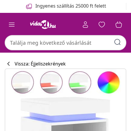
Előző
Következő
Ingyenes szállítás 25000 ft felett
Vissza: Éjjeliszekrények