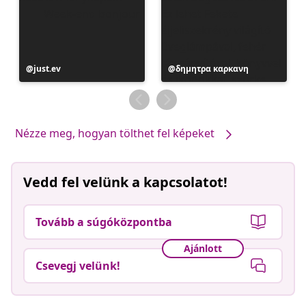
Bejegyzés
just.ev
Bejegyzés
δημητρα καρκανη
közzétevője
közzétevője
Nézze meg, hogyan tölthet fel képeket
Vedd fel velünk a kapcsolatot!
Tovább a súgóközpontba
Ajánlott
Csevegj velünk!