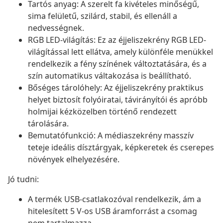
Tartós anyag: A szerelt fa kivételes minőségű,
sima felületű, szilárd, stabil, és ellenáll a
nedvességnek.
RGB LED-világítás: Ez az éjjeliszekrény RGB LED-
világítással lett ellátva, amely különféle menükkel
rendelkezik a fény színének változtatására, és a
szín automatikus váltakozása is beállítható.
Bőséges tárolóhely: Az éjjeliszekrény praktikus
helyet biztosít folyóiratai, távirányítói és apróbb
holmijai kézközelben történő rendezett
tárolására.
Bemutatófunkció: A médiaszekrény masszív
teteje ideális dísztárgyak, képkeretek és cserepes
növények elhelyezésére.
Jó tudni:
A termék USB-csatlakozóval rendelkezik, ám a
hitelesített 5 V-os USB áramforrást a csomag