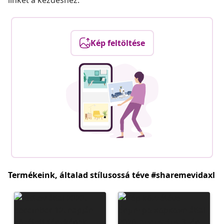
linket a kezdéshez.
Kép feltöltése
Termékeink, általad stílusossá téve #sharemevidaxl