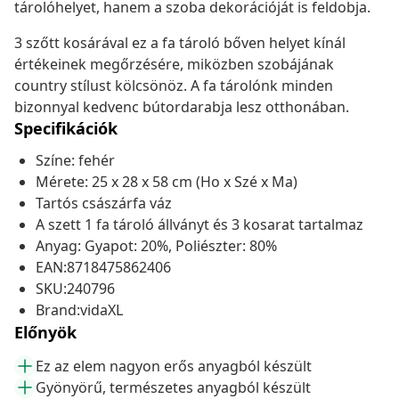
tárolóhelyet, hanem a szoba dekorációját is feldobja.
3 szőtt kosárával ez a fa tároló bőven helyet kínál
értékeinek megőrzésére, miközben szobájának
country stílust kölcsönöz. A fa tárolónk minden
bizonnyal kedvenc bútordarabja lesz otthonában.
Specifikációk
Színe: fehér
Mérete: 25 x 28 x 58 cm (Ho x Szé x Ma)
Tartós császárfa váz
A szett 1 fa tároló állványt és 3 kosarat tartalmaz
Anyag: Gyapot: 20%, Poliészter: 80%
EAN:8718475862406
SKU:240796
Brand:vidaXL
Előnyök
Ez az elem nagyon erős anyagból készült
Gyönyörű, természetes anyagból készült