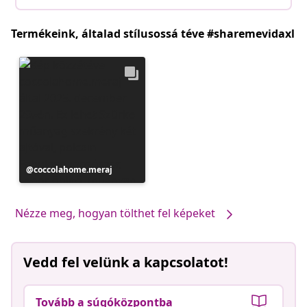
Termékeink, általad stílusossá téve #sharemevidaxl
Bejegyzés
coccolahome.meraj
közzétevője
Nézze meg, hogyan tölthet fel képeket
Vedd fel velünk a kapcsolatot!
Tovább a súgóközpontba