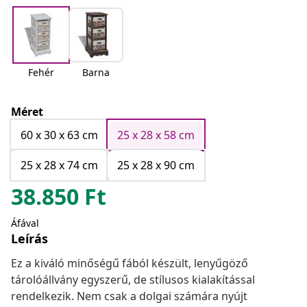
Fehér
Barna
Méret
60 x 30 x 63 cm
25 x 28 x 58 cm
25 x 28 x 74 cm
25 x 28 x 90 cm
38.850
Ft
Áfával
Leírás
Ez a kiváló minőségű fából készült, lenyűgöző
tárolóállvány egyszerű, de stílusos kialakítással
rendelkezik. Nem csak a dolgai számára nyújt