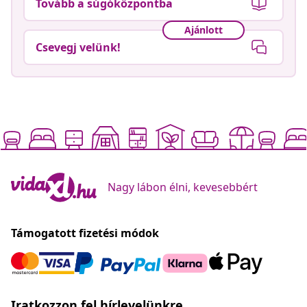
Tovább a súgóközpontba
Ajánlott
Csevegj velünk!
Nagy lábon élni, kevesebbért
Támogatott fizetési módok
Iratkozzon fel hírlevelünkre