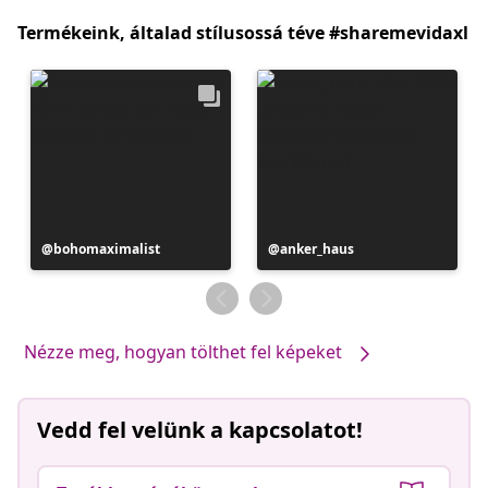
Termékeink, általad stílusossá téve #sharemevidaxl
Bejegyzés
bohomaximalist
Bejegyzés
anker_haus
közzétevője
közzétevője
Nézze meg, hogyan tölthet fel képeket
Vedd fel velünk a kapcsolatot!