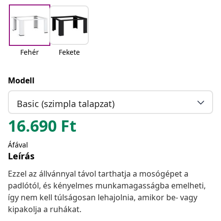
Fehér
Fekete
Modell
Basic (szimpla talapzat)
16.690
Ft
Áfával
Leírás
Ezzel az állvánnyal távol tarthatja a mosógépet a
padlótól, és kényelmes munkamagasságba emelheti,
így nem kell túlságosan lehajolnia, amikor be- vagy
kipakolja a ruhákat.