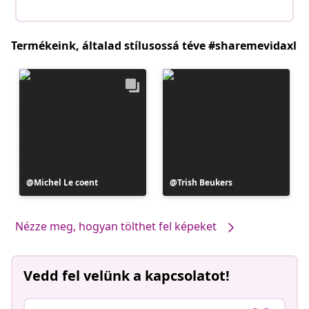
Termékeink, általad stílusossá téve #sharemevidaxl
Bejegyzés
Michel Le coent
Bejegyzés
Trish Beukers
közzétevője
közzétevője
Nézze meg, hogyan tölthet fel képeket
Vedd fel velünk a kapcsolatot!