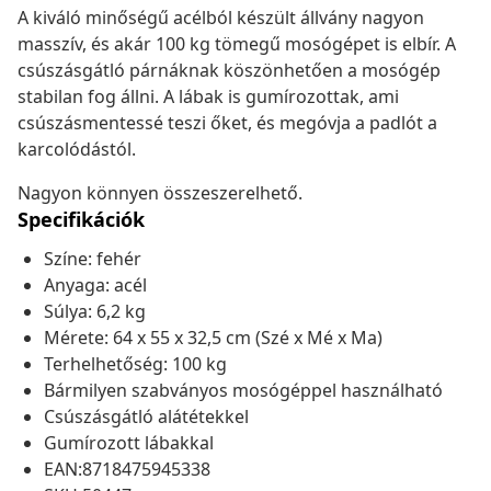
A kiváló minőségű acélból készült állvány nagyon
masszív, és akár 100 kg tömegű mosógépet is elbír. A
csúszásgátló párnáknak köszönhetően a mosógép
stabilan fog állni. A lábak is gumírozottak, ami
csúszásmentessé teszi őket, és megóvja a padlót a
karcolódástól.
Nagyon könnyen összeszerelhető.
Specifikációk
Színe: fehér
Anyaga: acél
Súlya: 6,2 kg
Mérete: 64 x 55 x 32,5 cm (Szé x Mé x Ma)
Terhelhetőség: 100 kg
Bármilyen szabványos mosógéppel használható
Csúszásgátló alátétekkel
Gumírozott lábakkal
EAN:8718475945338