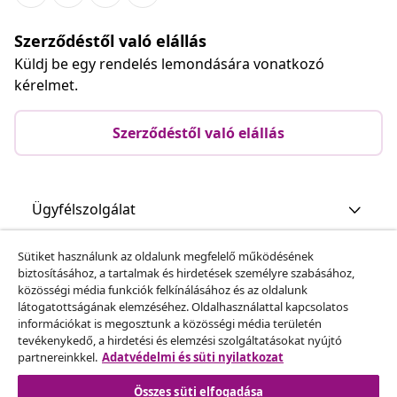
Szerződéstől való elállás
Küldj be egy rendelés lemondására vonatkozó
kérelmet.
Szerződéstől való elállás
Ügyfélszolgálat
Sütiket használunk az oldalunk megfelelő működésének
Üzlet
biztosításához, a tartalmak és hirdetések személyre szabásához,
közösségi média funkciók felkínálásához és az oldalunk
látogatottságának elemzéséhez. Oldalhasználattal kapcsolatos
vidaXL
információkat is megosztunk a közösségi média területén
tevékenykedő, a hirdetési és elemzési szolgáltatásokat nyújtó
partnereinkkel.
Adatvédelmi és süti nyilatkozat
Fedezz fel többet
Összes süti elfogadása