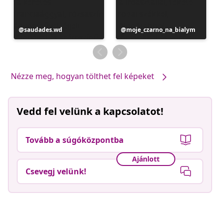
Bejegyzés
saudades.wd
Bejegyzés
moje_czarno_na_bialym
közzétevője
közzétevője
Nézze meg, hogyan tölthet fel képeket
Vedd fel velünk a kapcsolatot!
Tovább a súgóközpontba
Ajánlott
Csevegj velünk!