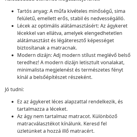
Tartós anyag: A műfa kivételes minőségű, sima
felületű, emellett erős, stabil és nedvességálló.
Lécek az optimális alátámasztásért: Az ágykeret
lécekkel van ellátva, amelyek elengedhetetlen
alátámasztást és légáteresztő képességet
biztosítanak a matracnak.
Modern dizájn: Adj modern stílust meglévő belső
teredhez! A modern dizájn letisztult vonalakat,
minimalista megjelenést és természetes fényt
kínál a belsőépítészet részeként.
Jó tudni:
Ez az ágykeret léces alapzattal rendelkezik, és
tartalmazza a léceket.
Az ágy nem tartalmaz matracot. Különböző
matracválasztékot kínálunk. Keresd fel
üzletünket a hozzá illő matracért.