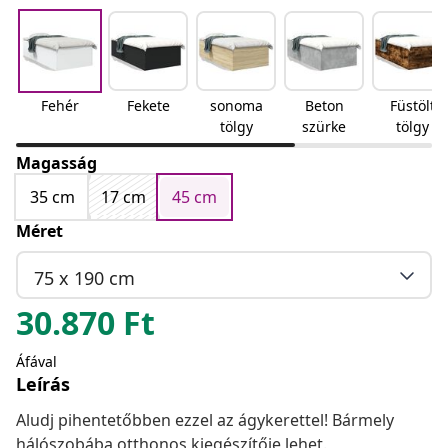
Fehér
Fekete
sonoma
Beton
Füstölt
tölgy
szürke
tölgy
Magasság
35 cm
17 cm
45 cm
Méret
75 x 190 cm
30.870
Ft
Áfával
Leírás
Aludj pihentetőbben ezzel az ágykerettel! Bármely
hálószobába otthonos kiegészítője lehet.