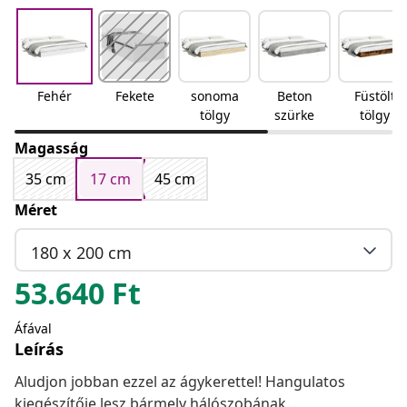
Fehér
Fekete
sonoma
Beton
Füstölt
tölgy
szürke
tölgy
Magasság
35 cm
17 cm
45 cm
Méret
180 x 200 cm
53.640
Ft
Áfával
Leírás
Aludjon jobban ezzel az ágykerettel! Hangulatos
kiegészítője lesz bármely hálószobának.