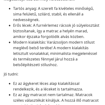
Tartós anyag: A szerelt fa kivételes minőségű,
sima felületű, szilárd, stabil, és ellenáll a
nedvességnek.
Erős lécek: A furnérlemez rácsok jó súlyelosztást
biztosítanak, így a matrac a helyén marad,
amikor éjszaka forgolódik alvás közben.
Modern kialakítás: Varázsoljon modern stílust
meglévő belső terébe! A modern kialakítás
letisztult vonalakkal, minimalista megjelenéssel
és természetes fénnyel járul hozzá a
belsőépítészeti stílushoz.
Jó tudni:
Ez az ágykeret léces alap kialakítással
rendelkezik, és a léceket is tartalmazza.
Ez az ágy matracot nem tartalmaz. Matracok
széles választékát kínáljuk. A hozzá illő matracot