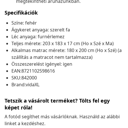
megtekintheti áruházunkban.
Specifikációk
Színe: fehér
Ágykeret anyaga: szerelt fa
Léc anyaga: furnérlemez
Teljes mérete: 203 x 183 x 17 cm (Ho x Szé x Ma)
Alkalmas matrac mérete: 180 x 200 cm (Ho x Szé) (a
szállítás a matracot nem tartalmazza)
Összeszerelést igényel: igen
EAN:8721102598616
SKU:842000
Brand:vidaXL
Tetszik a vásárolt terméket? Tölts fel egy
képet róla!
A fotód segíthet más vásárlóknak. Használd az alábbi
linket a kezdéshez.