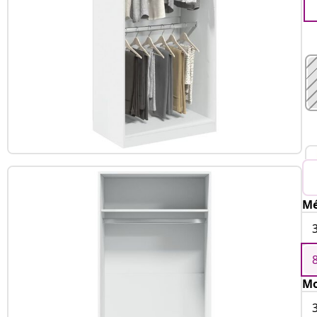
Mé
Mo