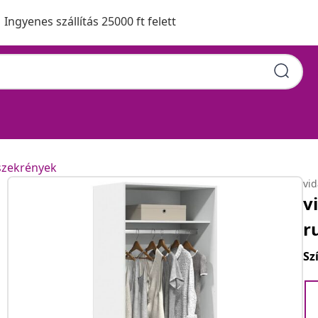
Ingyenes szállítás 25000 ft felett
szekrények
vi
v
r
Sz