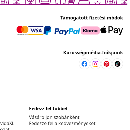
Támogatott fizetési módok
Közösségimédia-fiókjaink
Fedezz fel többet
Vásároljon szobánként
 vidaXL
Fedezze fel a kedvezményeket
kozat