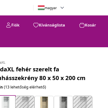
magyar
Fiók
Kívánságlista
Kosár
daXL
idaXL fehér szerelt fa
uhásszekrény 80 x 50 x 200 cm
ín
(13 lehetőség elérhető)