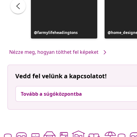
Bejegyzés
farmylifeheadingtons
Bejegyzés
home_designe
közzétevője
közzétevője
Nézze meg, hogyan tölthet fel képeket
Vedd fel velünk a kapcsolatot!
Tovább a súgóközpontba