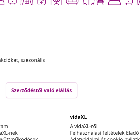
akciókat, szezonális
Szerződéstől való elállás
.
vidaXL
ram
A vidaXL-ről
daXL-nek
Felhasználási feltételek Eladó
gyüttműködések
Adatvédelmi és cookie-nyilat