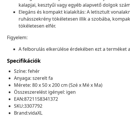
kalapjai, kesztyűi vagy egyéb alapvető dolgok szá
Elegáns és kompakt kialakítás: A letisztult vonala
ruhásszekrény tökéletesen illik a szobába, kompa
tökéletesen elfér.
Figyelem:
A felborulás elkerülése érdekében ezt a terméket a 
Specifikációk
Színe: fehér
Anyaga: szerelt fa
Mérete: 80 x 50 x 200 cm (Szé x Mé x Ma)
Összeszerelést igényel: igen
EAN:8721158341372
SKU:3307792
Brand:vidaXL