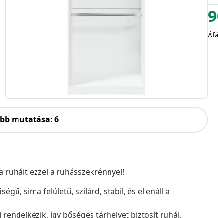
9
Áfá
öbb mutatása: 6
 ruháit ezzel a ruhásszekrénnyel!
égű, sima felületű, szilárd, stabil, és ellenáll a
rendelkezik, így bőséges tárhelyet biztosít ruhái,