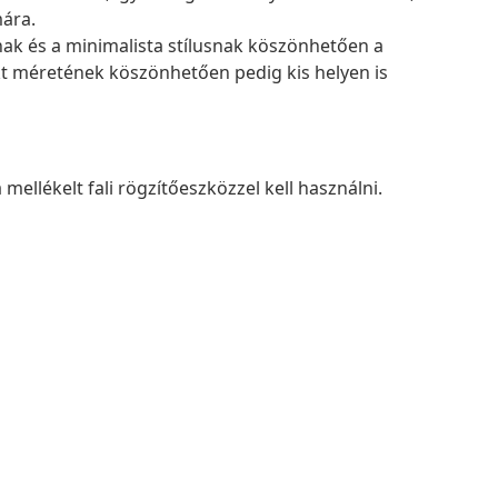
mára.
knak és a minimalista stílusnak köszönhetően a
kt méretének köszönhetően pedig kis helyen is
mellékelt fali rögzítőeszközzel kell használni.