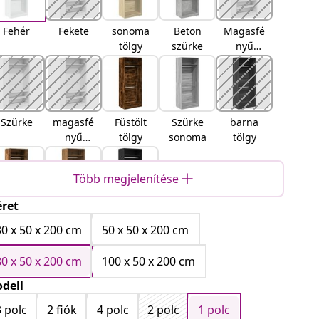
Fehér
Fekete
sonoma
Beton
Magasfé
tölgy
szürke
nyű
fehér
Szürke
magasfé
Füstölt
Szürke
barna
nyű
tölgy
sonoma
tölgy
szürke
Több megjelenítése
ret
Régi fa
Kézműve
Musta
s tölgy
tammi
30 x 50 x 200 cm
50 x 50 x 200 cm
80 x 50 x 200 cm
100 x 50 x 200 cm
dell
3 polc
2 fiók
4 polc
2 polc
1 polc