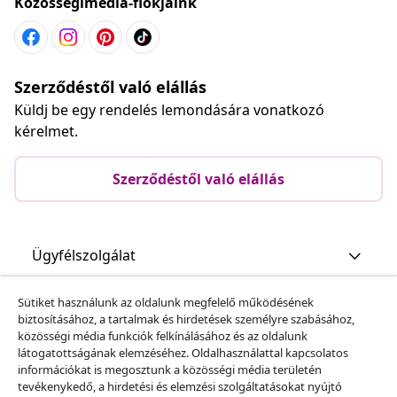
Közösségimédia-fiókjaink
Szerződéstől való elállás
Küldj be egy rendelés lemondására vonatkozó
kérelmet.
Szerződéstől való elállás
Ügyfélszolgálat
Sütiket használunk az oldalunk megfelelő működésének
Üzlet
biztosításához, a tartalmak és hirdetések személyre szabásához,
közösségi média funkciók felkínálásához és az oldalunk
látogatottságának elemzéséhez. Oldalhasználattal kapcsolatos
vidaXL
információkat is megosztunk a közösségi média területén
tevékenykedő, a hirdetési és elemzési szolgáltatásokat nyújtó