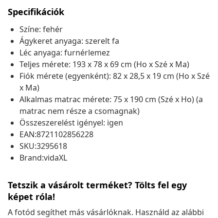
Specifikációk
Színe: fehér
Ágykeret anyaga: szerelt fa
Léc anyaga: furnérlemez
Teljes mérete: 193 x 78 x 69 cm (Ho x Szé x Ma)
Fiók mérete (egyenként): 82 x 28,5 x 19 cm (Ho x Szé
x Ma)
Alkalmas matrac mérete: 75 x 190 cm (Szé x Ho) (a
matrac nem része a csomagnak)
Összeszerelést igényel: igen
EAN:8721102856228
SKU:3295618
Brand:vidaXL
Tetszik a vásárolt terméket? Tölts fel egy
képet róla!
A fotód segíthet más vásárlóknak. Használd az alábbi