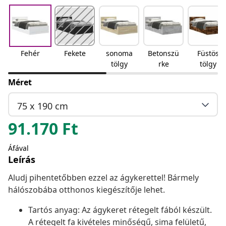
Fehér
Fekete
sonoma
Betonszü
Füstös
tölgy
rke
tölgy
Méret
75 x 190 cm
91.170
Ft
Áfával
Leírás
Aludj pihentetőbben ezzel az ágykerettel! Bármely
hálószobába otthonos kiegészítője lehet.
Tartós anyag: Az ágykeret rétegelt fából készült.
A rétegelt fa kivételes minőségű, sima felületű,