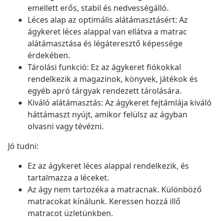
emellett erős, stabil és nedvességálló.
Léces alap az optimális alátámasztásért: Az
ágykeret léces alappal van ellátva a matrac
alátámasztása és légáteresztő képessége
érdekében.
Tárolási funkció: Ez az ágykeret fiókokkal
rendelkezik a magazinok, könyvek, játékok és
egyéb apró tárgyak rendezett tárolására.
Kiváló alátámasztás: Az ágykeret fejtámlája kiváló
háttámaszt nyújt, amikor felülsz az ágyban
olvasni vagy tévézni.
Jó tudni:
Ez az ágykeret léces alappal rendelkezik, és
tartalmazza a léceket.
Az ágy nem tartozéka a matracnak. Különböző
matracokat kínálunk. Keressen hozzá illő
matracot üzletünkben.