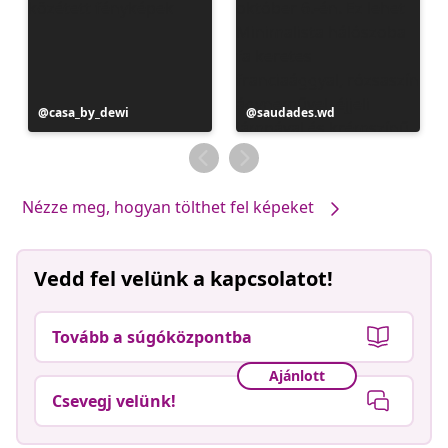
Bejegyzés
casa_by_dewi
Bejegyzés
saudades.wd
közzétevője
közzétevője
Nézze meg, hogyan tölthet fel képeket
Vedd fel velünk a kapcsolatot!
Tovább a súgóközpontba
Ajánlott
Csevegj velünk!