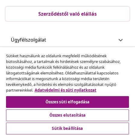
Szerződéstől való elállás
Ügyfélszolgálat
Sütiket használunk az oldalunk megfelelő működésének
Üzlet
biztosításához, a tartalmak és hirdetések személyre szabásához,
közösségi média funkciók felkínálásához és az oldalunk
látogatottságának elemzéséhez. Oldalhasználattal kapcsolatos
vidaXL
információkat is megosztunk a közösségi média területén
tevékenykedő, a hirdetési és elemzési szolgáltatásokat nyújtó
partnereinkkel.
Adatvédelmi és süti nyilatkozat
Fedezz fel többet
Összes süti elfogadása
Összes elutasítása
Sütik beállítása