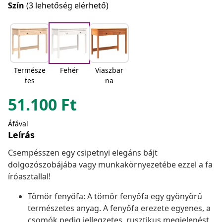
Szín
(3 lehetőség elérhető)
Természe
Fehér
Viaszbar
tes
na
51.100
Ft
Áfával
Leírás
Csempésszen egy csipetnyi elegáns bájt
dolgozószobájába vagy munkakörnyezetébe ezzel a fa
íróasztallal!
Tömör fenyőfa: A tömör fenyőfa egy gyönyörű
természetes anyag. A fenyőfa erezete egyenes, a
csomók pedig jellegzetes, rusztikus megjelenést