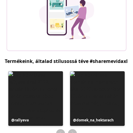
Termékeink, általad stílusossá téve #sharemevidaxl
Bejegyzés
rallyeva
Bejegyzés
domek_na_hektarach
közzétevője
közzétevője