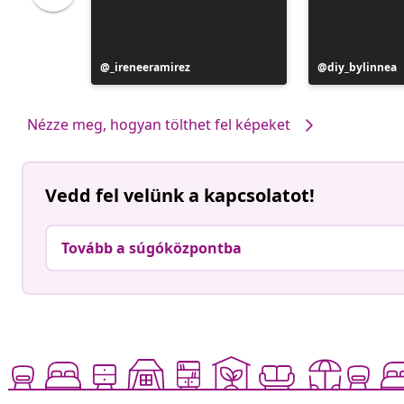
Bejegyzés
_ireneeramirez
Bejegyzés
diy_bylinnea
közzétevője
közzétevője
Nézze meg, hogyan tölthet fel képeket
Vedd fel velünk a kapcsolatot!
Tovább a súgóközpontba