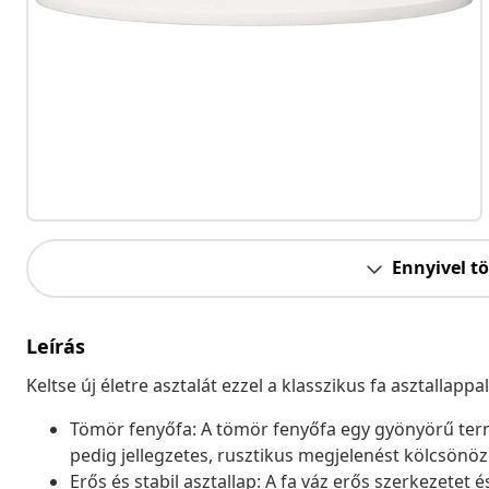
Ennyivel t
Leírás
Keltse új életre asztalát ezzel a klasszikus fa asztallappal
Tömör fenyőfa: A tömör fenyőfa egy gyönyörű ter
pedig jellegzetes, rusztikus megjelenést kölcsönö
Erős és stabil asztallap: A fa váz erős szerkezetet é