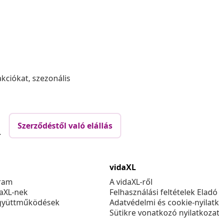
akciókat, szezonális
Szerződéstől való elállás
.
vidaXL
ram
A vidaXL-ről
daXL-nek
Felhasználási feltételek Eladó
gyüttműködések
Adatvédelmi és cookie-nyilat
Sütikre vonatkozó nyilatkoza