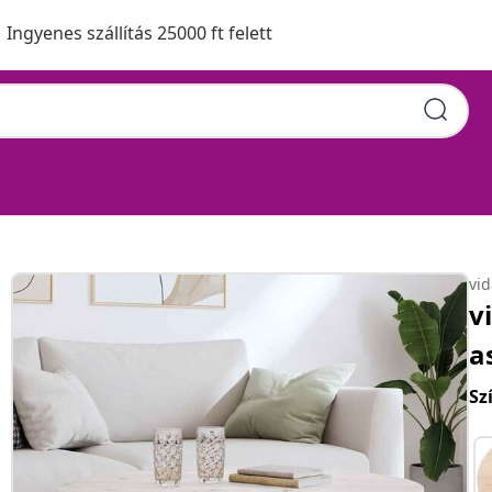
Ingyenes szállítás 25000 ft felett
vi
v
a
Sz