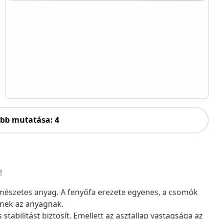
öbb mutatása: 4
!
mészetes anyag. A fenyőfa erezete egyenes, a csomók
znek az anyagnak.
s stabilitást biztosít. Emellett az asztallap vastagsága az