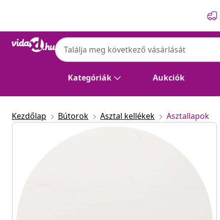
Előző
Következő
Kategóriák
Aukciók
Kezdőlap
Bútorok
Asztal kellékek
Asztallapok