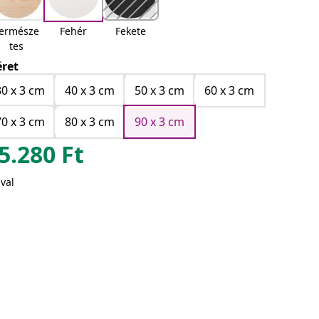
ermésze
Fehér
Fekete
tes
ret
30 x 3 cm
40 x 3 cm
50 x 3 cm
60 x 3 cm
70 x 3 cm
80 x 3 cm
90 x 3 cm
5.280
Ft
val