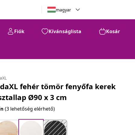
magyar
Fiók
Kívánságlista
Kosár
daXL
idaXL fehér tömör fenyőfa kerek
sztallap Ø90 x 3 cm
ín
(3 lehetőség elérhető)