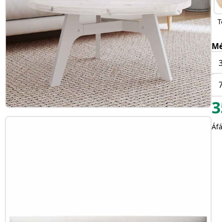
T
Mé
3
Áfá