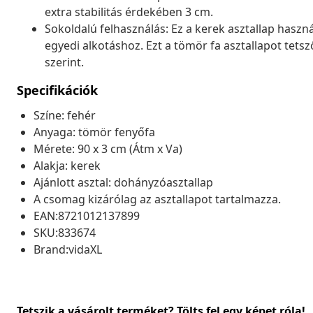
extra stabilitás érdekében 3 cm.
Sokoldalú felhasználás: Ez a kerek asztallap hasz
egyedi alkotáshoz. Ezt a tömör fa asztallapot tetsz
szerint.
Specifikációk
Színe: fehér
Anyaga: tömör fenyőfa
Mérete: 90 x 3 cm (Átm x Va)
Alakja: kerek
Ajánlott asztal: dohányzóasztallap
A csomag kizárólag az asztallapot tartalmazza.
EAN:8721012137899
SKU:833674
Brand:vidaXL
Tetszik a vásárolt terméket? Tölts fel egy képet róla!