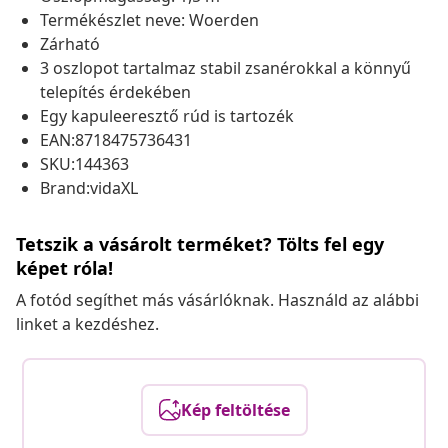
Termékészlet neve: Woerden
Zárható
3 oszlopot tartalmaz stabil zsanérokkal a könnyű
telepítés érdekében
Egy kapuleeresztő rúd is tartozék
EAN:8718475736431
SKU:144363
Brand:vidaXL
Tetszik a vásárolt terméket? Tölts fel egy
képet róla!
A fotód segíthet más vásárlóknak. Használd az alábbi
linket a kezdéshez.
Kép feltöltése