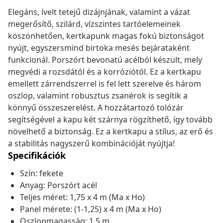
Elegáns, ívelt tetejű dizájnjának, valamint a vázat
megerősítő, szilárd, vízszintes tartóelemeinek
köszönhetően, kertkapunk magas fokú biztonságot
nyújt, egyszersmind birtoka mesés bejárataként
funkcionál. Porszórt bevonatú acélból készült, mely
megvédi a rozsdától és a korróziótól. Ez a kertkapu
emellett zárrendszerrel is fel lett szerelve és három
oszlop, valamint robusztus zsanérok is segítik a
könnyű összeszerelést. A hozzátartozó tolózár
segítségével a kapu két szárnya rögzíthető, így tovább
növelhető a biztonság. Ez a kertkapu a stílus, az erő és
a stabilitás nagyszerű kombinációját nyújtja!
Specifikációk
Szín: fekete
Anyag: Porszórt acél
Teljes méret: 1,75 x 4 m (Ma x Ho)
Panel mérete: (1-1,25) x 4 m (Ma x Ho)
Oszlopmagasság: 1,5 m