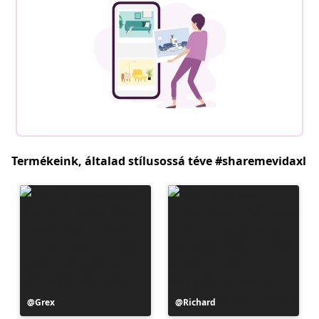
Termékeink, általad stílusossá téve #sharemevidaxl
Bejegyzés
Grex
Bejegyzés
Richard
közzétevője
közzétevője