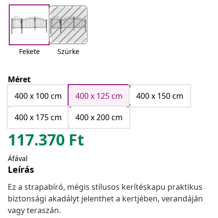
Fekete
Szürke
Méret
400 x 100 cm
400 x 125 cm
400 x 150 cm
400 x 175 cm
400 x 200 cm
117.370
Ft
Áfával
Leírás
Ez a strapabíró, mégis stílusos kerítéskapu praktikus
biztonsági akadályt jelenthet a kertjében, verandáján
vagy teraszán.