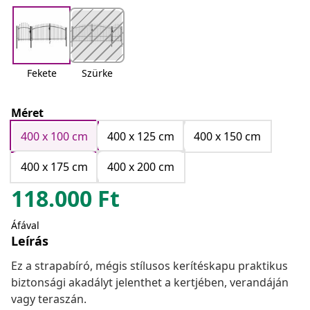
Fekete
Szürke
Méret
400 x 100 cm
400 x 125 cm
400 x 150 cm
400 x 175 cm
400 x 200 cm
118.000
Ft
Áfával
Leírás
Ez a strapabíró, mégis stílusos kerítéskapu praktikus
biztonsági akadályt jelenthet a kertjében, verandáján
vagy teraszán.