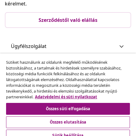
kérelmet.
Szerződéstől való elállás
Ügyfélszolgálat
Sütiket használunk az oldalunk megfelelő működésének
Üzlet
biztosításához, a tartalmak és hirdetések személyre szabásához,
közösségi média funkciók felkínálásához és az oldalunk
látogatottságának elemzéséhez. Oldalhasználattal kapcsolatos
vidaXL
információkat is megosztunk a közösségi média területén
tevékenykedő, a hirdetési és elemzési szolgáltatásokat nyújtó
partnereinkkel.
Adatvédelmi és süti nyilatkozat
Fedezz fel többet
Összes süti elfogadása
Összes elutasítása
Sütik beállítása