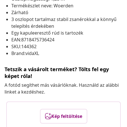
Termékészlet neve: Woerden
Zárható
3 oszlopot tartalmaz stabil zsanérokkal a könnyű
telepítés érdekében
Egy kapuleeresztő rúd is tartozék
EAN:8718475736424
SKU:144362
Brand:vidaXL
Tetszik a vásárolt terméket? Tölts fel egy
képet róla!
A fotód segíthet más vásárlóknak. Használd az alábbi
linket a kezdéshez.
Kép feltöltése