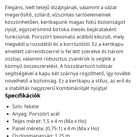
Elegáns, ívelt tetejű dizájnjának, valamint a vázat
megerősítő, szilárd, vízszintes tartóelemeinek
köszönhetően, kertkapunk magas fokú biztonságot
nyújt, egyszersmind birtoka mesés bejárataként
funkcionál. Porszórt bevonatú acélból készült, mely
megvédi a rozsdától és a korróziótól. Ez a kertkapu
emellett zárrendszerrel is fel lett szerelve és három
oszlop, valamint robusztus zsanérok is segítik a
könnyű összeszerelést. A hozzátartozó tolózár
segítségével a kapu két szárnya rögzíthető, így tovább
növelhető a biztonság. Ez a kertkapu a stílus, az erő és
a stabilitás nagyszerű kombinációját nyújtja!
Specifikációk
Szín: fekete
Anyag: Porszórt acél
Teljes méret: 1,5 x 4 m (Ma x Ho)
Panel mérete: (0,75-1) x 4 m (Ma x Ho)
Oszlopmagasság: 1,25 m