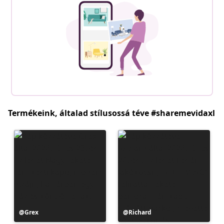
Termékeink, általad stílusossá téve #sharemevidaxl
Bejegyzés
Grex
Bejegyzés
Richard
közzétevője
közzétevője