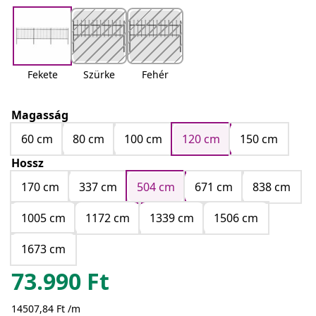
Fekete
Szürke
Fehér
Magasság
60 cm
80 cm
100 cm
120 cm
150 cm
Hossz
170 cm
337 cm
504 cm
671 cm
838 cm
1005 cm
1172 cm
1339 cm
1506 cm
1673 cm
73.990
Ft
14507,84 Ft /m