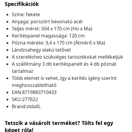
Specifikációk
Színe: fekete
Anyaga: porszórt bevonatú acél
Teljes méret: 504 x 170 cm (Ho x Ma)
Kerítéspanel magassága: 120 cm
Pózna mérete: 3,4 x 170 cm (Átmérő x Ma)
Lándzsahegy alakú tetővel
A szereléshez szükséges tartozékokat mellékeljük
A szállítmány 3 db kerítéspanelt és 4 db póznát
tartalmaz
Több elemet is vehet, így a kerítés igény szerint
meghosszabbítható
EAN:8719883710433
SKU:277622
Brand:vidaXL
Tetszik a vásárolt terméket? Tölts fel egy
képet róla!