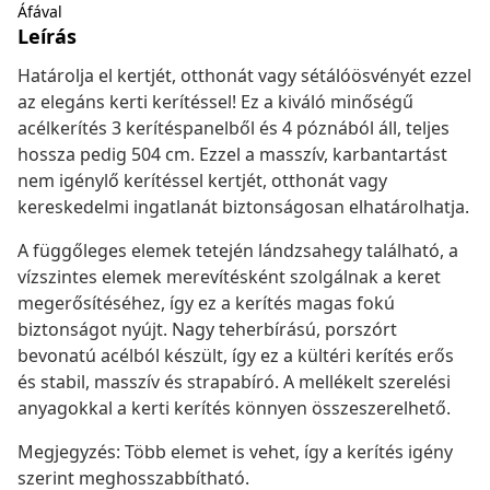
Áfával
Leírás
Határolja el kertjét, otthonát vagy sétálóösvényét ezzel
az elegáns kerti kerítéssel! Ez a kiváló minőségű
acélkerítés 3 kerítéspanelből és 4 póznából áll, teljes
hossza pedig 504 cm. Ezzel a masszív, karbantartást
nem igénylő kerítéssel kertjét, otthonát vagy
kereskedelmi ingatlanát biztonságosan elhatárolhatja.
A függőleges elemek tetején lándzsahegy található, a
vízszintes elemek merevítésként szolgálnak a keret
megerősítéséhez, így ez a kerítés magas fokú
biztonságot nyújt. Nagy teherbírású, porszórt
bevonatú acélból készült, így ez a kültéri kerítés erős
és stabil, masszív és strapabíró. A mellékelt szerelési
anyagokkal a kerti kerítés könnyen összeszerelhető.
Megjegyzés: Több elemet is vehet, így a kerítés igény
szerint meghosszabbítható.