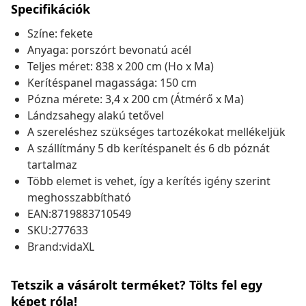
Specifikációk
Színe: fekete
Anyaga: porszórt bevonatú acél
Teljes méret: 838 x 200 cm (Ho x Ma)
Kerítéspanel magassága: 150 cm
Pózna mérete: 3,4 x 200 cm (Átmérő x Ma)
Lándzsahegy alakú tetővel
A szereléshez szükséges tartozékokat mellékeljük
A szállítmány 5 db kerítéspanelt és 6 db póznát
tartalmaz
Több elemet is vehet, így a kerítés igény szerint
meghosszabbítható
EAN:8719883710549
SKU:277633
Brand:vidaXL
Tetszik a vásárolt terméket? Tölts fel egy
képet róla!