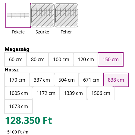
Fekete
Szürke
Fehér
Magasság
60 cm
80 cm
100 cm
120 cm
150 cm
Hossz
170 cm
337 cm
504 cm
671 cm
838 cm
1005 cm
1172 cm
1339 cm
1506 cm
1673 cm
128.350
Ft
15100 Ft /m