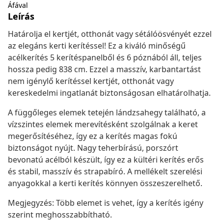
Áfával
Leírás
Határolja el kertjét, otthonát vagy sétálóösvényét ezzel
az elegáns kerti kerítéssel! Ez a kiváló minőségű
acélkerítés 5 kerítéspanelből és 6 póznából áll, teljes
hossza pedig 838 cm. Ezzel a masszív, karbantartást
nem igénylő kerítéssel kertjét, otthonát vagy
kereskedelmi ingatlanát biztonságosan elhatárolhatja.
A függőleges elemek tetején lándzsahegy található, a
vízszintes elemek merevítésként szolgálnak a keret
megerősítéséhez, így ez a kerítés magas fokú
biztonságot nyújt. Nagy teherbírású, porszórt
bevonatú acélból készült, így ez a kültéri kerítés erős
és stabil, masszív és strapabíró. A mellékelt szerelési
anyagokkal a kerti kerítés könnyen összeszerelhető.
Megjegyzés: Több elemet is vehet, így a kerítés igény
szerint meghosszabbítható.