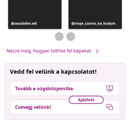
Bejegyzés
saudades.wd
Bejegyzés
moje_czarno_na_bialym
közzétevője
közzétevője
Nézze meg, hogyan tölthet fel képeket
Vedd fel velünk a kapcsolatot!
Tovább a súgóközpontba
Ajánlott
Csevegj velünk!