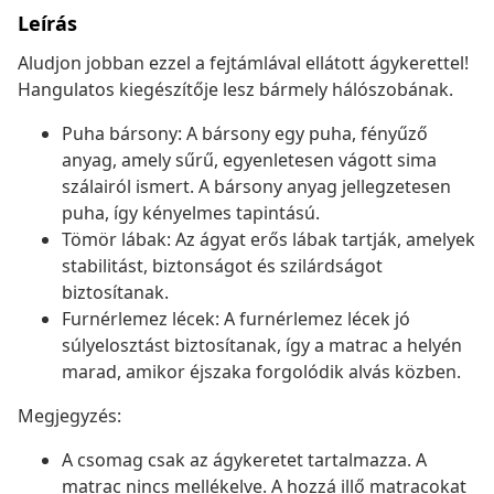
Leírás
Aludjon jobban ezzel a fejtámlával ellátott ágykerettel!
Hangulatos kiegészítője lesz bármely hálószobának.
Puha bársony: A bársony egy puha, fényűző
anyag, amely sűrű, egyenletesen vágott sima
szálairól ismert. A bársony anyag jellegzetesen
puha, így kényelmes tapintású.
Tömör lábak: Az ágyat erős lábak tartják, amelyek
stabilitást, biztonságot és szilárdságot
biztosítanak.
Furnérlemez lécek: A furnérlemez lécek jó
súlyelosztást biztosítanak, így a matrac a helyén
marad, amikor éjszaka forgolódik alvás közben.
Megjegyzés:
A csomag csak az ágykeretet tartalmazza. A
matrac nincs mellékelve. A hozzá illő matracokat