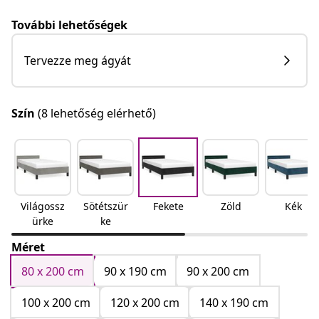
További lehetőségek
Tervezze meg ágyát
Szín
(8 lehetőség elérhető)
Világossz
Sötétszür
Fekete
Zöld
Kék
ürke
ke
Méret
80 x 200 cm
90 x 190 cm
90 x 200 cm
100 x 200 cm
120 x 200 cm
140 x 190 cm