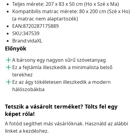
Teljes mérete: 207 x 83 x 50 cm (Ho x Szé x Ma)
Kompatibilis matrac mérete: 80 x 200 cm (Szé x Ho)
(a matrac nem alaptartozék)
EAN:8720287175889
SKU:347539
Brand:vidaXL
Előnyök
A bársony egy nagyon sűrű szövetanyag
Ez a fejtámla illeszkedik a minimalista belső
terekhez
Ez az ágy tökéletesen illeszkedik a modern
hálószobákba
Tetszik a vásárolt terméket? Tölts fel egy
képet róla!
A fotód segíthet más vásárlóknak. Használd az alábbi
linket a kezdéshez.