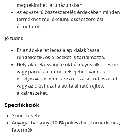
megtekintheti áruházunkban.
Az egyszerű összeszerelés érdekében minden
termékhez mellékelünk összeszerelési
útmutatót.
Jó tudni:
Ez az ágykeret léces alap kialakítással
rendelkezik, és a léceket is tartalmazza.
Helytakarékossági okokból egyes alkatrészek
vagy párnák a bútor belsejében vannak
elhelyezve - ellenőrizze a cipzáras rekeszeket
vagy az üléshuzat alatt található rejtett
alkatrészeket.
Specifikációk
Színe: fekete
Anyaga: bársony (100% poliészter), furnérlemez,
fatermék