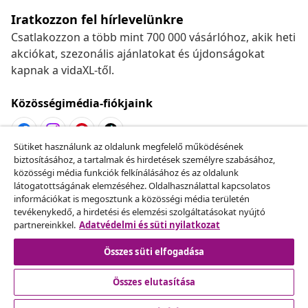
Iratkozzon fel hírlevelünkre
Csatlakozzon a több mint 700 000 vásárlóhoz, akik heti
akciókat, szezonális ajánlatokat és újdonságokat
kapnak a vidaXL-től.
Közösségimédia-fiókjaink
Sütiket használunk az oldalunk megfelelő működésének
biztosításához, a tartalmak és hirdetések személyre szabásához,
Szerződéstől való elállás
közösségi média funkciók felkínálásához és az oldalunk
Küldj be egy rendelés lemondására vonatkozó
látogatottságának elemzéséhez. Oldalhasználattal kapcsolatos
információkat is megosztunk a közösségi média területén
kérelmet.
tevékenykedő, a hirdetési és elemzési szolgáltatásokat nyújtó
partnereinkkel.
Adatvédelmi és süti nyilatkozat
Szerződéstől való elállás
Összes süti elfogadása
Összes elutasítása
Ügyfélszolgálat