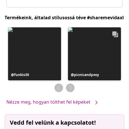
Termékeink, általad stílusossá téve #sharemevidaxl
Bejegyzés
funkis30
Bejegyzés
picnicandposy
közzétevője
közzétevője
Nézze meg, hogyan tölthet fel képeket
Vedd fel velünk a kapcsolatot!