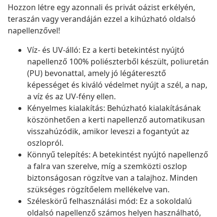
Hozzon létre egy azonnali és privát oázist erkélyén,
teraszán vagy verandáján ezzel a kihúzható oldalsó
napellenzővel!
Víz- és UV-álló: Ez a kerti betekintést nyújtó
napellenző 100% poliészterből készült, poliuretán
(PU) bevonattal, amely jó légáteresztő
képességet és kiváló védelmet nyújt a szél, a nap,
a víz és az UV-fény ellen.
Kényelmes kialakítás: Behúzható kialakításának
köszönhetően a kerti napellenző automatikusan
visszahúzódik, amikor leveszi a fogantyút az
oszlopról.
Könnyű telepítés: A betekintést nyújtó napellenző
a falra van szerelve, míg a szemközti oszlop
biztonságosan rögzítve van a talajhoz. Minden
szükséges rögzítőelem mellékelve van.
Széleskörű felhasználási mód: Ez a sokoldalú
oldalsó napellenző számos helyen használható,