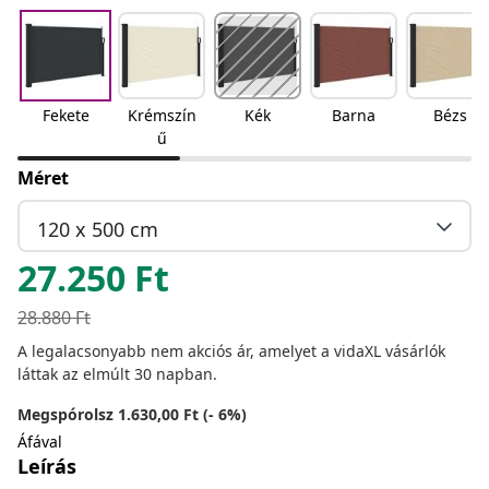
Fekete
Krémszín
Kék
Barna
Bézs
ű
Méret
120 x 500 cm
27.250
Ft
28.880
Ft
A legalacsonyabb nem akciós ár, amelyet a vidaXL vásárlók
láttak az elmúlt 30 napban.
Megspórolsz 1.630,00 Ft (- 6%)
Áfával
Leírás