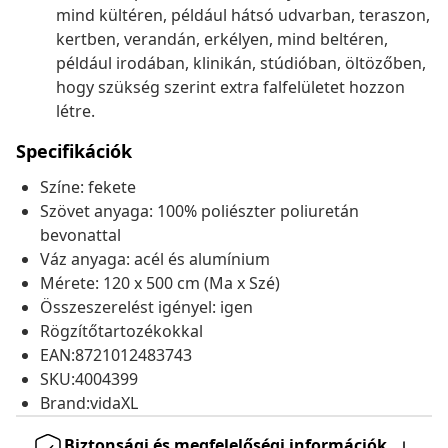
mind kültéren, például hátsó udvarban, teraszon,
kertben, verandán, erkélyen, mind beltéren,
például irodában, klinikán, stúdióban, öltözőben,
hogy szükség szerint extra falfelületet hozzon
létre.
Specifikációk
Színe: fekete
Szövet anyaga: 100% poliészter poliuretán
bevonattal
Váz anyaga: acél és alumínium
Mérete: 120 x 500 cm (Ma x Szé)
Összeszerelést igényel: igen
Rögzítőtartozékokkal
EAN:8721012483743
SKU:4004399
Brand:vidaXL
Biztonsági és megfelelőségi információk