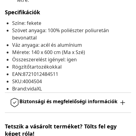
létre.
Specifikációk
Színe: fekete
Szövet anyaga: 100% poliészter poliuretán
bevonattal
Váz anyaga: acél és alumínium
Mérete: 140 x 600 cm (Ma x Szé)
Összeszerelést igényel: igen
Rögzítőtartozékokkal
EAN:8721012484511
SKU:4004504
Brand:vidaXL
Biztonsági és megfelelőségi információk
Tetszik a vásárolt terméket? Tölts fel egy
képet róla!