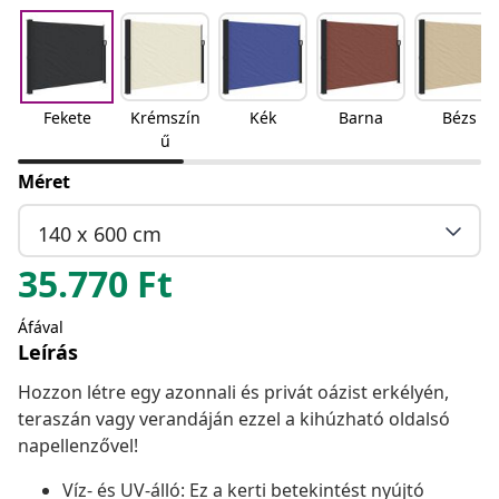
Fekete
Krémszín
Kék
Barna
Bézs
ű
Méret
140 x 600 cm
35.770
Ft
Áfával
Leírás
Hozzon létre egy azonnali és privát oázist erkélyén,
teraszán vagy verandáján ezzel a kihúzható oldalsó
napellenzővel!
Víz- és UV-álló: Ez a kerti betekintést nyújtó