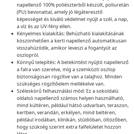
napellenző 100% poliészterből készült, poliuretán
(PU) bevonattal, amely jó légáteresztő
képességet és kiváló védelmet nyújt a szél, a nap,
a víz és az UV-fény ellen.
Kényelmes kialakítás: Behúzható kialakításának
köszönhetően a kerti napellenző automatikusan
visszahúzódik, amikor leveszi a fogantyút az
oszlopról.
Könnyű telepítés: A betekintést nyújtó napellenző
a falra van szerelve, míg a szemközti oszlop
biztonságosan rögzítve van a talajhoz. Minden
szükséges rögzítőelem mellékelve van.
Széleskörű felhasználási mód: Ez a sokoldalú
oldalsó napellenző számos helyen használható,
mind kültéren, például hátsó udvarban, teraszon,
kertben, verandán, erkélyen, mind beltéren,
például irodában, klinikán, stúdióban, öltözőben,
hogy szükség szerint extra falfelületet hozzon