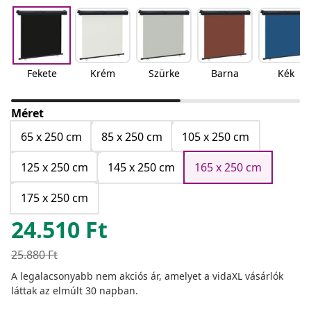
Fekete
Krém
Szürke
Barna
Kék
Méret
65 x 250 cm
85 x 250 cm
105 x 250 cm
125 x 250 cm
145 x 250 cm
165 x 250 cm
175 x 250 cm
24.510
Ft
25.880
Ft
A legalacsonyabb nem akciós ár, amelyet a vidaXL vásárlók
láttak az elmúlt 30 napban.