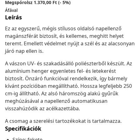
Megspórolsz 1.370,00 Ft (- 5%)
Áfával
Leírás
Ez az egyszerű, mégis stílusos oldalsó napellenző
magánszférát biztosít, és kellemes, meghitt helyet
teremt. Emellett védelmet nyújt a szél és az alacsonyan
járó nap ellen is.
A vászon UV- és szakadásálló poliészterből készült. Az
alumínium henger egyenletes fel- és letekerést
biztosít. Önzáró funkcióval rendelkezik, így bármely
kívánt pozícióban megállítható. Hossza legfeljebb 250
cm-ig állítható. Az alsó háromszög alakú gyűrűk
meghúzásával a napellenző automatikusan
visszahúzódik az acélkazettába.
A csomag a szerelési tartozékokat is tartalmazza.
Specifikációk
Színe: fekete