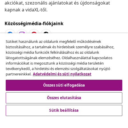
akciókat, szezonális ajánlatokat és újdonságokat
kapnak a vidaXL-től.
Közösségimédia-fiókjaink
Sütiket használunk az oldalunk megfelelő működésének
biztosításához, a tartalmak és hirdetések személyre szabásához,
Szerződéstől való elállás
közösségi média funkciók felkínálásához és az oldalunk
Küldj be egy rendelés lemondására vonatkozó
látogatottságának elemzéséhez. Oldalhasználattal kapcsolatos
információkat is megosztunk a közösségi média területén
kérelmet.
tevékenykedő, a hirdetési és elemzési szolgáltatásokat nyújtó
partnereinkkel.
Adatvédelmi és süti nyilatkozat
Szerződéstől való elállás
Összes süti elfogadása
Összes elutasítása
Ügyfélszolgálat
Sütik beállítása
Üzlet