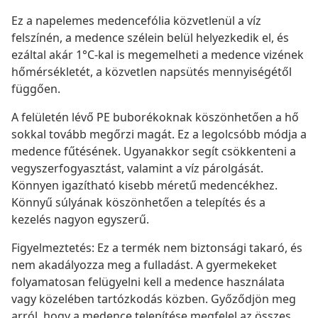
Ez a napelemes medencefólia közvetlenül a víz
felszínén, a medence szélein belül helyezkedik el, és
ezáltal akár 1°C-kal is megemelheti a medence vizének
hőmérsékletét, a közvetlen napsütés mennyiségétől
függően.
A felületén lévő PE buborékoknak köszönhetően a hő
sokkal tovább megőrzi magát. Ez a legolcsóbb módja a
medence fűtésének. Ugyanakkor segít csökkenteni a
vegyszerfogyasztást, valamint a víz párolgását.
Könnyen igazítható kisebb méretű medencékhez.
Könnyű súlyának köszönhetően a telepítés és a
kezelés nagyon egyszerű.
Figyelmeztetés: Ez a termék nem biztonsági takaró, és
nem akadályozza meg a fulladást. A gyermekeket
folyamatosan felügyelni kell a medence használata
vagy közelében tartózkodás közben. Győződjön meg
arról, hogy a medence telepítése megfelel az összes