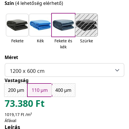
Szín
(4 lehetőség elérhető)
Fekete
Kék
Fekete és
Szürke
kék
Méret
1200 x 600 cm
Vastagság
200 μm
110 μm
400 μm
73.380
Ft
1019,17 Ft /m²
Áfával
Leírás