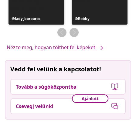
Bejegyzés
lady_barbaros
Bejegyzés
Robby
közzétevője
közzétevője
Nézze meg, hogyan tölthet fel képeket
Vedd fel velünk a kapcsolatot!
Tovább a súgóközpontba
Ajánlott
Csevegj velünk!