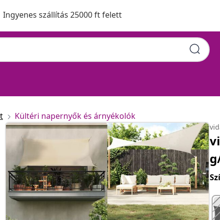
Ingyenes szállítás 25000 ft felett
t
Kültéri napernyők és árnyékolók
vi
v
g
Sz