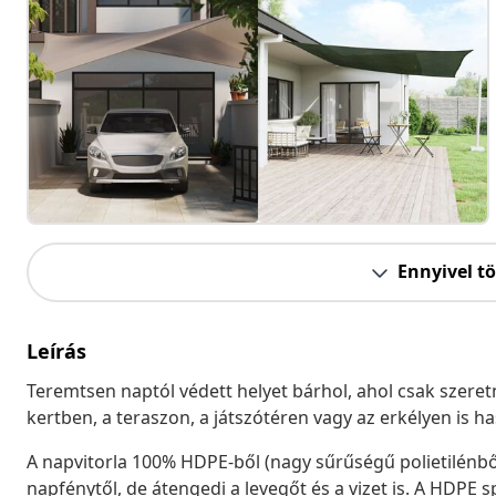
Ennyivel t
Leírás
Teremtsen naptól védett helyet bárhol, ahol csak szeretn
kertben, a teraszon, a játszótéren vagy az erkélyen is h
A napvitorla 100% HDPE-ből (nagy sűrűségű polietilénbő
napfénytől, de átengedi a levegőt és a vizet is. A HDPE 