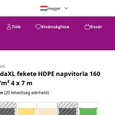
magyar
Fiók
Kívánságlista
Kosár
daXL
idaXL fekete HDPE napvitorla 160
/m² 4 x 7 m
ín
(20 lehetőség elérhető)