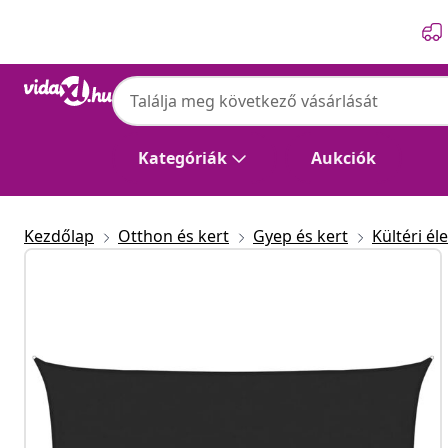
Előző
Következő
Kategóriák
Aukciók
Kezdőlap
Otthon és kert
Gyep és kert
Kültéri éle