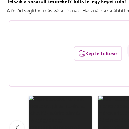
Tetszik a vásárolt terméket? Tölts fel egy képet róla!
A fotód segíthet más vásárlóknak. Használd az alábbi li
Kép feltöltése