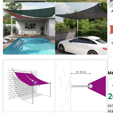
A
T
Mé
2
955
H
Áfá