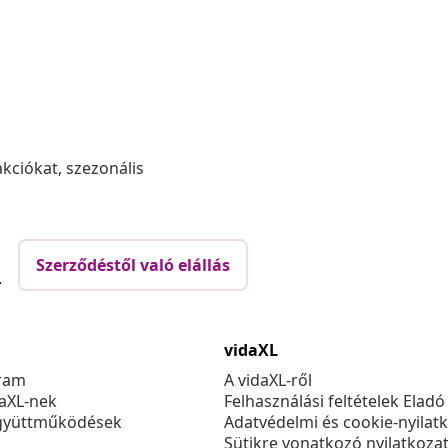
akciókat, szezonális
Szerződéstől való elállás
.
vidaXL
ram
A vidaXL-ről
daXL-nek
Felhasználási feltételek Eladó
gyüttműködések
Adatvédelmi és cookie-nyilat
Sütikre vonatkozó nyilatkoza