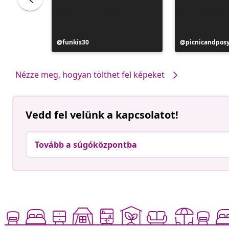
Bejegyzés
funkis30
Bejegyzés
picnicandpos
közzétevője
közzétevője
Nézze meg, hogyan tölthet fel képeket
Vedd fel velünk a kapcsolatot!
Tovább a súgóközpontba