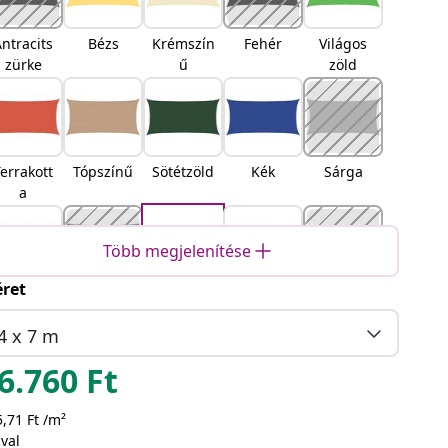
ntracits
Bézs
Krémszín
Fehér
Világos
zürke
ű
zöld
errakott
Tópszínű
Sötétzöld
Kék
Sárga
a
Több megjelenítése
ret
Piros
Narancss
Fekete
Barna
Világossz
árga
ürke
4 x 7 m
6.760
Ft
,71 Ft /m²
omokszí
Antracit
Sárga és
Kék és
Világossz
val