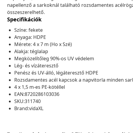
napellenző a sarkoknál található rozsdamentes acélrögz
összeszerelhető.
Specifikációk
Színe: fekete
Anyaga: HDPE
Mérete: 4 x 7 m (Ho x Szé)
Alakja: téglalap
Megközelítőleg 90%-os UV védelem
Lég- és vízáteresztő
Penész és UV-álló, légáteresztő HDPE
Rozsdamentes acél kapcsok a napvitorla minden sa
4 x 1,5 m-es PE-kötéllel
EAN:8720286103036
SKU:311740
Brand:vidaXL