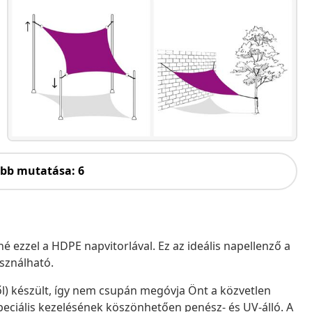
öbb mutatása: 6
é ezzel a HDPE napvitorlával. Ez az ideális napellenző a
asználható.
l) készült, így nem csupán megóvja Önt a közvetlen
speciális kezelésének köszönhetően penész- és UV-álló. A