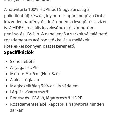
A napvitorla 100% HDPE-ből (nagy sűrűségű
polietilénből) készült, így nem csupán megóvja Önt a
közvetlen napfénytől, de átengedi a levegőt és a vizet
is. A HDPE speciális kezelésének köszönhetően
penész- és UV-álló. A napellenző a sarkoknál található
rozsdamentes acélrögzítőkkel és a mellékelt
kötelekkel könnyen összeszerelhető.
Specifikációk
Színe: fekete
Anyaga: HDPE
Mérete: 5 x 6 m (Ho x Szé)
Alakja: téglalap
Megközelítőleg 90%-os UV védelem
Lég- és vízáteresztő
Penész és UV-álló, légáteresztő HDPE
Rozsdamentes acél kapcsok a napvitorla minden
sarkán