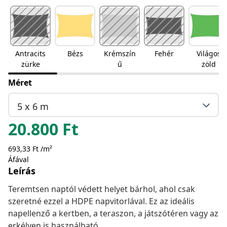
Antracits
Bézs
Krémszín
Fehér
Világos
zürke
ű
zöld
Méret
5 x 6 m
20.800
Ft
693,33 Ft /m²
Áfával
Leírás
Teremtsen naptól védett helyet bárhol, ahol csak
szeretné ezzel a HDPE napvitorlával. Ez az ideális
napellenző a kertben, a teraszon, a játszótéren vagy az
erkélyen is használható.