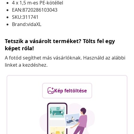
4 x 1,5 m-es PE-kötéllel
EAN:8720286103043
SKU:311741
Brand:vidaXL
Tetszik a vásárolt terméket? Tölts fel egy
képet róla!
A fotód segíthet más vásárlóknak. Használd az alábbi
linket a kezdéshez.
Kép feltöltése