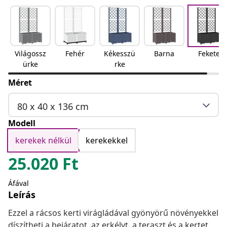
Világossz
Fehér
Kékesszü
Barna
Fekete
ürke
rke
Méret
80 x 40 x 136 cm
Modell
kerekek nélkül
kerekekkel
25.020
Ft
Áfával
Leírás
Ezzel a rácsos kerti virágládával gyönyörű növényekkel
díszítheti a bejáratot, az erkélyt, a teraszt és a kertet.