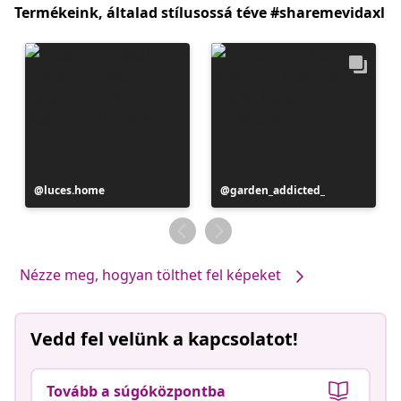
Termékeink, általad stílusossá téve #sharemevidaxl
Bejegyzés
luces.home
Bejegyzés
garden_addicted_
közzétevője
közzétevője
Nézze meg, hogyan tölthet fel képeket
Vedd fel velünk a kapcsolatot!
Tovább a súgóközpontba