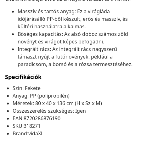
Masszív és tartós anyag: Ez a virágláda
időjárásálló PP-ből készült, erős és masszív, és
kültéri használatra alkalmas.
Bőséges kapacitás: Az alsó doboz számos zöld
növényt és virágot képes befogadni.
Integrált rács: Az integrált rács nagyszerű
támaszt nyújt a futónövények, például a
paradicsom, a borsó és a rózsa termesztéséhez.
Specifikációk
Szín: Fekete
Anyag: PP (polipropilén)
Méretek: 80 x 40 x 136 cm (H x Sz x M)
Összeszerelés szükséges: Igen
EAN:8720286876190
SKU:318271
Brand:vidaXL